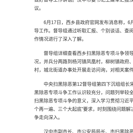
议。
6月17日，西乡县政府官网发布消息称，6月
导工作。督导组通过听取汇报、个别谈话、查
作情况进行了深入了解。
督导组详细查看西乡扫黑除恶专项斗争领导小
况，并兵分两路到杨河镇凤凰村，柳树镇政府
村，城北街道办事处开展走访问询，对相关案
中央扫黑除恶第12督导组第四下沉组组长宋
黑除恶专项斗争工作认识较充分，问题列举较
扫黑除恶专项斗争的意义，深入学习贯彻习近平
个再一遍、三个大起底”要求，时刻围绕问题解
争走向深入。
汉中市副市长、市公安局局长、市扫黑除恶