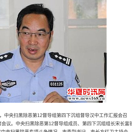
，中央扫黑除恶第12督导组第四下沉组督导汉中工作汇报会召
席会议。中央扫黑除恶第12督导组成员、第四下沉组组长宋长富
汉中市扫黑除恶专项斗争情况，市委副书记、市长方红卫主持会