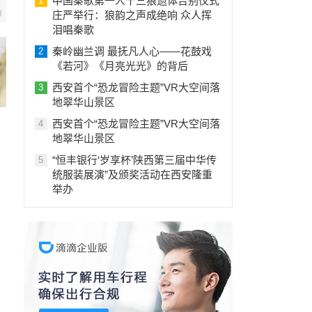
中国秦歌第一人十三狼遗体告别仪式
1
庄严举行：狼韵之声成绝响 众人挥
泪唱秦歌
秦岭幽兰调 最抚凡人心——花鼓戏
2
《若河》《月亮光光》的背后
西安首个“恐龙冒险主题”VR大空间落
3
地翠华山景区
西安首个“恐龙冒险主题”VR大空间落
4
地翠华山景区
“恒丰银行‘岁享杯’陕西第三届中华传
5
统服装展演”及颁奖活动在西安隆重
举办