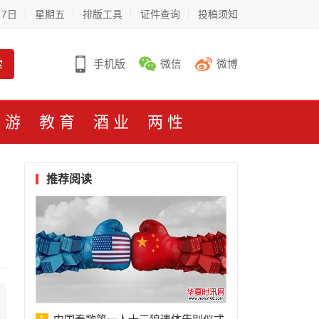
月7日
星期五
排版工具
证件查询
投稿须知
索
手机版
微信
微博
旅游
教育
酒业
两性
推荐阅读