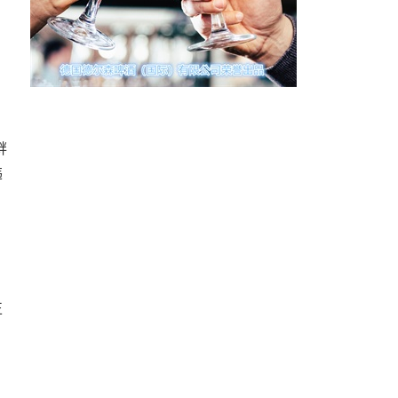
衅
违
正