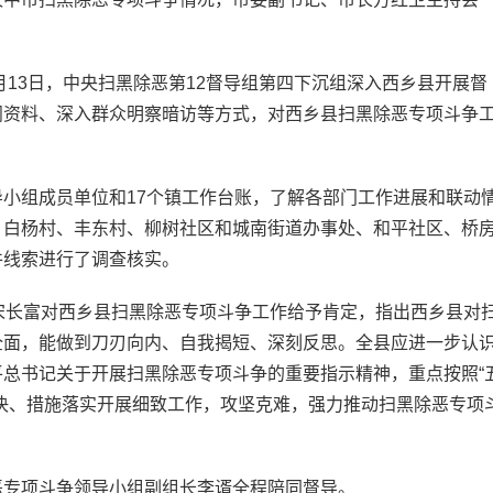
13日，中央扫黑除恶第12督导组第四下沉组深入西乡县开展督
阅资料、深入群众明察暗访等方式，对西乡县扫黑除恶专项斗争
组成员单位和17个镇工作台账，了解各部门工作进展和联动
、白杨村、丰东村、柳树社区和城南街道办事处、和平社区、桥
件线索进行了调查核实。
长富对西乡县扫黑除恶专项斗争工作给予肯定，指出西乡县对
全面，能做到刀刃向内、自我揭短、深刻反思。全县应进一步认
总书记关于开展扫黑除恶专项斗争的重要指示精神，重点按照“
决、措施落实开展细致工作，攻坚克难，强力推动扫黑除恶专项
专项斗争领导小组副组长李谞全程陪同督导。