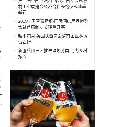
第二届中国（滨州 博兴）国际金属板
材工业展览会经济合作签约仪式隆重
举行
2019中国智慧厨都·国际酒店用品博览
会暨首届制冷节隆重开幕
工
暖阳四月 英国陕西商会渭南企业参访
促合作
新疆兵团三团推进垃圾分类 助力乡村
情
振兴
房
扫
识
五
斗