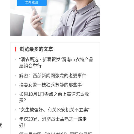
浏览最多的文章
“渭农甄选 · 新春贺岁”渭南市农特产品
展销会举行
解密：西部新闻网张龙的老婆事件
换妻女警一枝独秀苏静的那些事
如果10月1日零点之前上高速怎么收
费？
“女生被强奸、有关公安机关不立案”
年仅23岁，消防战士孟鸣之一路走
好！
就