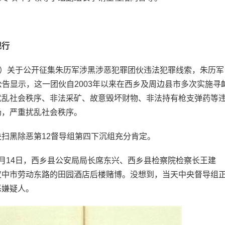
现行
）关于公开征集朱历军涉黑涉恶犯罪团伙违法犯罪线索，朱历军
。公告显示，这一团伙自2003年以来在西乡及周边县市多次实施寻
扰乱社会秩序、非法采矿、故意毁坏财物、非法持有枪支弹药等
场，严重扰乱社会秩序。
黑除恶第12督导组第四下沉组充分肯定。
14日，西乡县公安局局长席东兴、西乡县检察院检察长王建
汉中市劳动东路的田园酒店后楼赌博。没想到，当天中央督导组
恶嫌疑人。