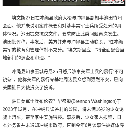
埃文斯27日在冲绳县政府大楼与冲绳县副知事池田竹州
会面。他并未说明案件概要和对涉事美军士兵所受处分的具
体情况。池田提交抗议文件，要求防止此类问题再次发生。
池田批评称，事发后，美方并未与冲绳县主动联系，“驻冲绳
美军的教育和管理体制不充分。”埃文斯回应，“将全面配合当
地部门的调查和审理。”
冲绳县知事玉城丹尼25日怒斥涉事美军士兵的暴行“不可
饶恕”，他称美军的暴行令基地周边民众感到强烈不安，已向
美国驻日大使提交了投诉。
驻日美军士兵布伦农？华盛顿(Brennon Washington)于
2023年12月，在冲绳县读谷村的公园，将未满16岁的少女诱
骗上汽车，带至家中实施猥亵。事发后，少女家人报警，日
本外务省并未通知冲绳市政府，直到今年6月该事件被媒体曝