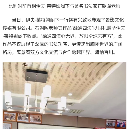
比利时前首相伊夫·莱特姆阁下与著名书法家石朝晖老师
当日，伊夫·莱特姆阁下一行饶有兴致地参观了景影文化
传媒有限公司。石朝晖老师其作品“融通四海”以国礼赠予伊夫
·莱特姆阁下收藏。“融通四海心无界，放眼全球志有方”，此
作品不仅展现了深厚的书法功底，更传递出胸怀世界的广阔
格局，寓意着双方文化交流与合作跨越国界、海纳百川。