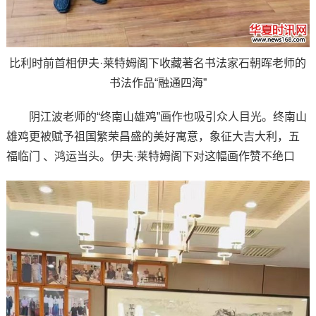
比利时前首相伊夫·莱特姆阁下收藏著名书法家石朝晖老师的
书法作品“融通四海”
阴江波老师的“终南山雄鸡”画作也吸引众人目光。终南山
雄鸡更被赋予祖国繁荣昌盛的美好寓意，象征大吉大利，五
福临门 、鸿运当头。伊夫·莱特姆阁下对这幅画作赞不绝口