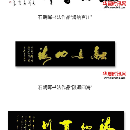
石朝晖书法作品“海纳百川”
石朝晖书法作品“融通四海”