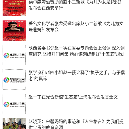
德尔森啤酒赞助的赵小二新歌《为儿为女是爸妈》
发布会在西安举行
著名文化学者张龙受邀出席赵小二新歌《为儿为女
是爸妈》发布会
陕西省委书记赵一德在省委专题会议上强调 深入调
查研究 坚持开门问策 精心谋划编制好“十五五”规划
张学良和赵四小姐赵一荻诠释了“执子之手，与子偕
老”的真谛
赵一丁在光合新植“生态箱”上海发布会发言全文
赵晓英：宋馨妈妈的事迹和《人生格言》为我们提
供宝贵的教育资源