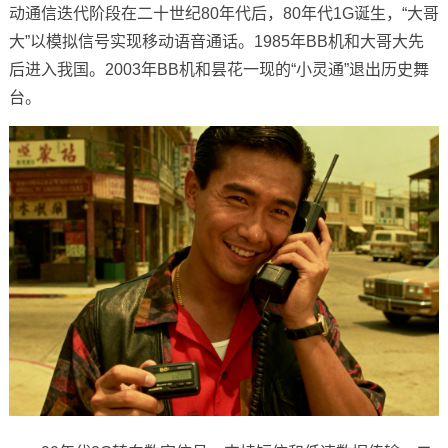
动通信迭代阶段在二十世纪80年代后，80年代1G诞生，“大哥
大”以模拟信号实现移动语音通话。1985年BB机和大哥大先
后进入我国。2003年BB机和昙花一现的“小灵通”退出历史舞
台。