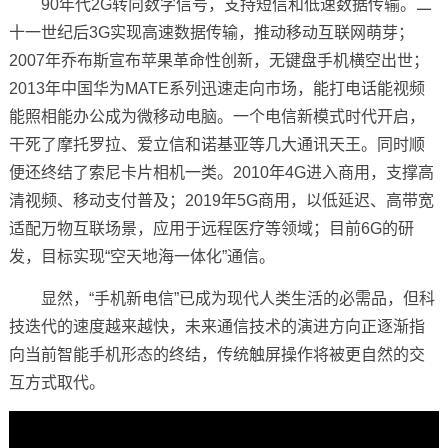
90年代2G转向数字信号，支持短信和低速数据传输。二
十一世纪后3G实现高速数据传输，推动移动互联网萌芽；
2007年乔布斯宣布苹果革命性创新，无键盘手机横空出世；
2013年中国华为MATE系列迅速走向市场，能打电话能视频
能照相能办公成为微移动电脑。一个电信新模式时代开启，
干死了摩托罗拉、爱立信和诺基亚等几大通讯天王。同时顺
便还终结了索尼卡片相机一类。2010年4G进入商用，支撑高
清视频、移动支付普及；2019年5G商用，以低延迟、高带宽
适配万物互联场景，应用于远程医疗等领域；目前6G的研
发，目标实现“空天地海一体化”通信。
显然，“手机新电信”已成为现代人类生活的必需品，但科
技迭代的速度越来越快，未来通信技术的演进方向正逐渐指
向当前智能手机形态的终结，传统触屏操作将被更自然的交
互方式取代。