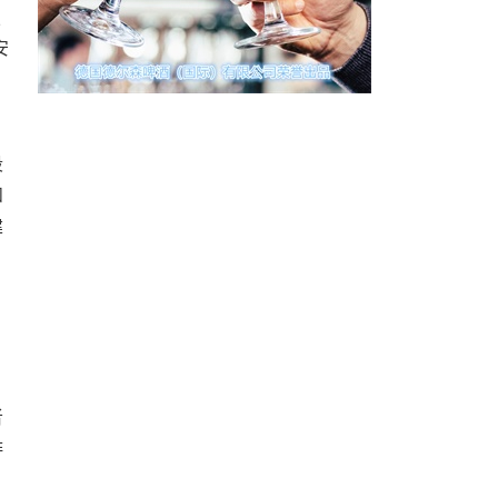
复
安
段
和
建
者
排
，