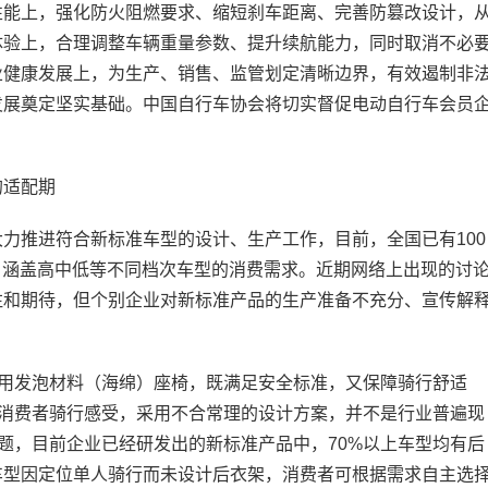
性能上，强化防火阻燃要求、缩短刹车距离、完善防篡改设计，
体验上，合理调整车辆重量参数、提升续航能力，同时取消不必
业健康发展上，为生产、销售、监管划定清晰边界，有效遏制非
发展奠定坚实基础。中国自行车协会将切实督促电动自行车会员
。
适配期
推进符合新标准车型的设计、生产工作，目前，全国已有100
证，涵盖高中低等不同档次车型的消费需求。近期网络上出现的讨
注和期待，但个别企业对新标准产品的生产准备不充分、宣传解
用发泡材料（海绵）座椅，既满足安全标准，又保障骑行舒适
虑消费者骑行感受，采用不合常理的设计方案，并不是行业普遍现
问题，目前企业已经研发出的新标准产品中，70%以上车型均有后
车型因定位单人骑行而未设计后衣架，消费者可根据需求自主选