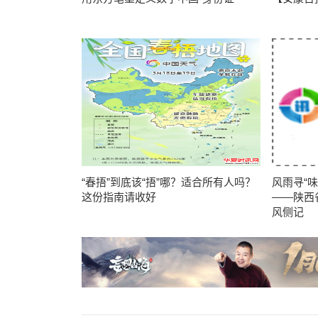
“春捂”到底该“捂”哪？适合所有人吗？
风雨寻“
这份指南请收好
——陕西
风侧记