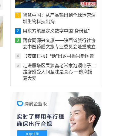
智慧中国：从产品输出到全球运营深
1
圳生物科技出海
用东方笔墨定义数字中国“身份证”
2
药食同源兴文旅——陕西省旅行社协
3
会中医药膳文旅专业委员会隆重成立
【安康日报】“话”出乡村振兴新图景
4
走进雁塔区果渊斋老米家泡馍电子二
5
路店感受人间至味是真心 一碗泡馍
藏大爱