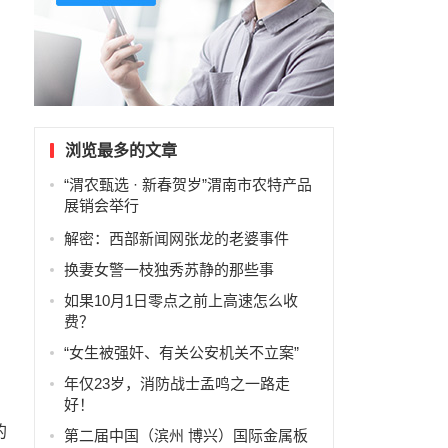
浏览最多的文章
“渭农甄选 · 新春贺岁”渭南市农特产品
展销会举行
解密：西部新闻网张龙的老婆事件
换妻女警一枝独秀苏静的那些事
如果10月1日零点之前上高速怎么收
费？
“女生被强奸、有关公安机关不立案”
年仅23岁，消防战士孟鸣之一路走
好！
的
第二届中国（滨州 博兴）国际金属板