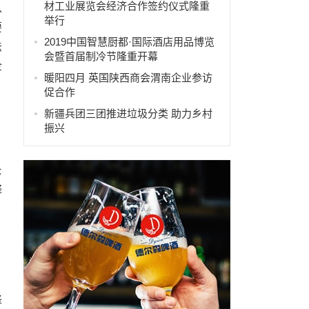
材工业展览会经济合作签约仪式隆重
从
举行
要
2019中国智慧厨都·国际酒店用品博览
法
会暨首届制冷节隆重开幕
企
暖阳四月 英国陕西商会渭南企业参访
促合作
新疆兵团三团推进垃圾分类 助力乡村
振兴
论
释
择