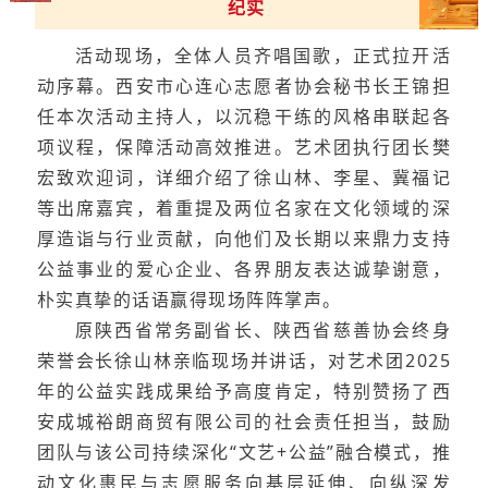
纪实
活动现场，全体人员齐唱国歌，正式拉开活
动序幕。西安市心连心志愿者协会秘书长王锦担
任本次活动主持人，以沉稳干练的风格串联起各
项议程，保障活动高效推进。艺术团执行团长樊
宏致欢迎词，详细介绍了徐山林、李星、冀福记
等出席嘉宾，着重提及两位名家在文化领域的深
厚造诣与行业贡献，向他们及长期以来鼎力支持
公益事业的爱心企业、各界朋友表达诚挚谢意，
朴实真挚的话语赢得现场阵阵掌声。
原陕西省常务副省长、陕西省慈善协会终身
荣誉会长徐山林亲临现场并讲话，对艺术团2025
年的公益实践成果给予高度肯定，特别赞扬了西
安成城裕朗商贸有限公司的社会责任担当，鼓励
团队与该公司持续深化“文艺+公益”融合模式，推
动文化惠民与志愿服务向基层延伸、向纵深发