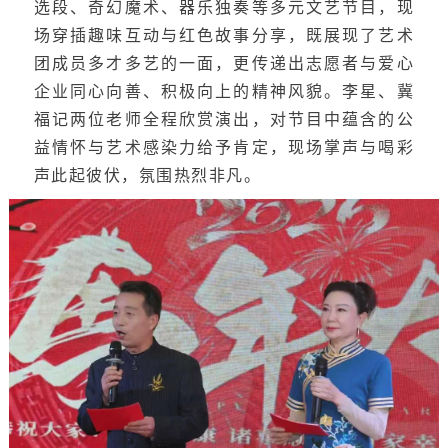
选段、奇幻魔术、器乐独奏等多元文艺节目，现
场穿插趣味互动与红色故事分享，既展现了艺术
团成员多才多艺的一面，更传递出志愿者与爱心
企业同心向善、积极向上的精神风貌。李星、冀
福记两位老师全程欣赏演出，对节目中蕴含的公
益情怀与艺术感染力给予肯定，现场掌声与喝彩
声此起彼伏，氛围热烈非凡。