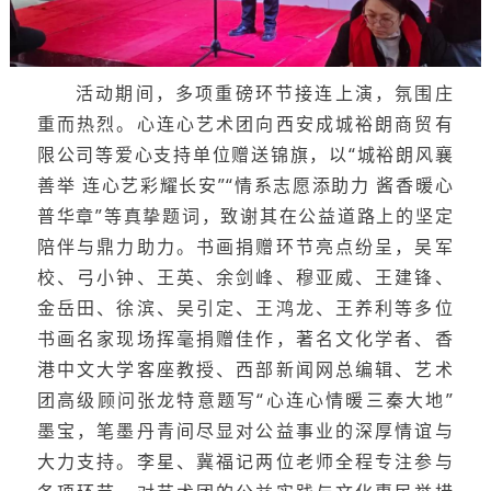
活动期间，多项重磅环节接连上演，氛围庄
重而热烈。心连心艺术团向西安成城裕朗商贸有
限公司等爱心支持单位赠送锦旗，以“城裕朗风襄
善举 连心艺彩耀长安”“情系志愿添助力 酱香暖心
普华章”等真挚题词，致谢其在公益道路上的坚定
陪伴与鼎力助力。书画捐赠环节亮点纷呈，吴军
校、弓小钟、王英、余剑峰、穆亚威、王建锋、
金岳田、徐滨、吴引定、王鸿龙、王养利等多位
书画名家现场挥毫捐赠佳作，著名文化学者、香
港中文大学客座教授、西部新闻网总编辑、艺术
团高级顾问张龙特意题写“心连心情暖三秦大地”
墨宝，笔墨丹青间尽显对公益事业的深厚情谊与
大力支持。李星、冀福记两位老师全程专注参与