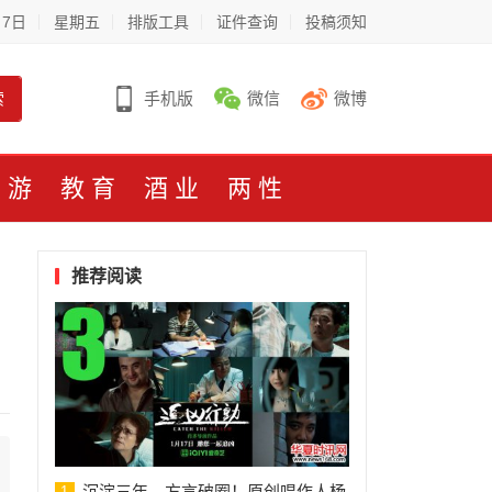
月7日
星期五
排版工具
证件查询
投稿须知
索
手机版
微信
微博
旅游
教育
酒业
两性
推荐阅读
沉淀三年，方言破圈！原创唱作人杨
1