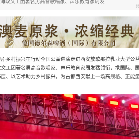
国海政文工团著名男高音歌唱家、声乐教育家周发
层·乡村振兴在行动全国公益巡演走进西安放歌那拉乳业大型公
政文工团著名男高音歌唱家、声乐教育家周发猛领衔，携国际、
基层、以艺术助力乡村振兴，为古都西安献上一场高规格、正能