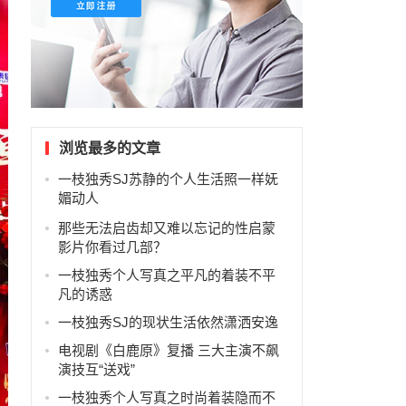
浏览最多的文章
一枝独秀SJ苏静的个人生活照一样妩
媚动人
那些无法启齿却又难以忘记的性启蒙
影片你看过几部？
一枝独秀个人写真之平凡的着装不平
凡的诱惑
一枝独秀SJ的现状生活依然潇洒安逸
电视剧《白鹿原》复播 三大主演不飙
演技互“送戏”
一枝独秀个人写真之时尚着装隐而不