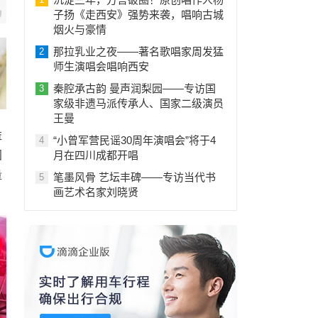
子扬《走西安》强势来袭，唱响古城
烟火与豪情
那拉乳业之夜——著名歌唱家周发猛
2
师生演唱会唱响西安
秦腔承古韵 曼声润梨园——专访国
3
家级非遗马派传承人、国家二级演员
王曼
益
“小曾军营民谣30周年演唱会”将于4
4
月在四川成都开唱
国
量
笔墨风骨 艺坛丰碑——专访当代书
5
画艺术名家刘晓贤