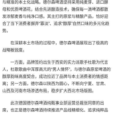
与精准的本土化战略。德尔森啤酒坚持采用纯麦芽、进口酵
母和优质啤酒花，结合先进酿造技术，确保每一滴啤酒都散
发浓郁麦香与纯净口感。其主打的原浆与精酿产品，恰好迎
合了当下消费者摒弃“寡淡”、追求“醇厚”自然口味的多元化趋
势。
在深耕本土市场的过程中，德尔森啤酒展现出了极高的
战略敏锐度。
一方面，品牌签约出生于西安的实力派歌手杜歌为代言
人，杜歌歌曲中浑厚高亢的“男人情怀”，与德尔森原浆啤酒的
醇厚韵味高度契合，成功拉近了品牌与本土消费者的情感距
离；另一方面，德尔森以陕西为圆心，不断向宁夏、甘肃、
山西及河南市场渗透布局，稳步扩大西北市场版图。
此次德国德尔森啤酒纯甄事业部运营总裁张同章的出
席，也正是德尔森啤酒持续推进产品线精细化、追求纯粹品