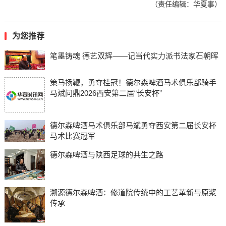
（责任编辑：华夏事）
为您推荐
笔墨铸魂 德艺双辉——记当代实力派书法家石朝晖
策马扬鞭，勇夺桂冠！德尔森啤酒马术俱乐部骑手
马斌问鼎2026西安第二届“长安杯”
德尔森啤酒马术俱乐部马斌勇夺西安第二届长安杯
马术比赛冠军
德尔森啤酒与陕西足球的共生之路
溯源德尔森啤酒：修道院传统中的工艺革新与原浆
传承