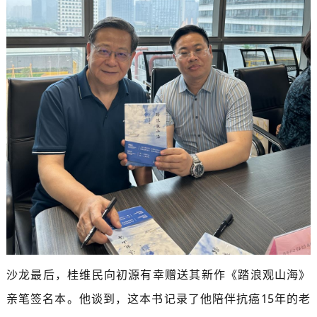
沙龙最后，桂维民向初源有幸赠送其新作《踏浪观山海》
亲笔签名本。他谈到，这本书记录了他陪伴抗癌15年的老