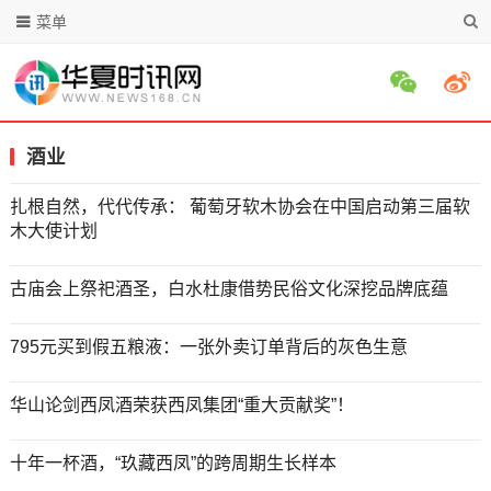
菜单
酒业
扎根自然，代代传承： 葡萄牙软木协会在中国启动第三届软
木大使计划
古庙会上祭祀酒圣，白水杜康借势民俗文化深挖品牌底蕴
795元买到假五粮液：一张外卖订单背后的灰色生意
华山论剑西凤酒荣获西凤集团“重大贡献奖”！
十年一杯酒，“玖藏西凤”的跨周期生长样本