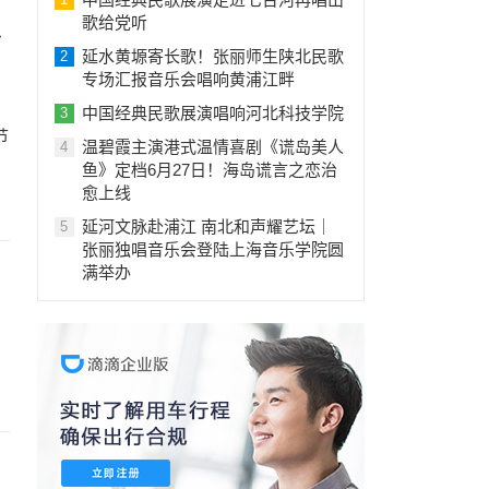
歌给党听
么
延水黄塬寄长歌！张丽师生陕北民歌
2
专场汇报音乐会唱响黄浦江畔
中国经典民歌展演唱响河北科技学院
3
节
温碧霞主演港式温情喜剧《谎岛美人
4
鱼》定档6月27日！海岛谎言之恋治
愈上线
延河文脉赴浦江 南北和声耀艺坛｜
5
张丽独唱音乐会登陆上海音乐学院圆
满举办