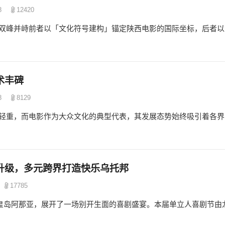
8
12420
双峰并峙前者以「文化符号建构」锚定陕西电影的国际坐标，后者以
术丰碑
8
8129
轻重，而电影作为大众文化的典型代表，其发展态势始终吸引着各界
升级，多元跨界打造快乐乌托邦
17785
剧节落地秦皇岛阿那亚，展开了一场别开生面的喜剧盛宴。本届单立人喜剧节由