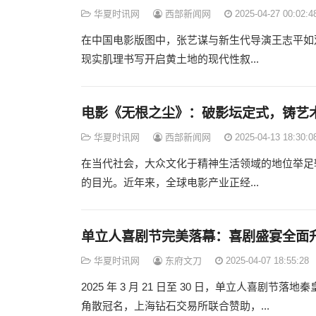
华夏时讯网
西部新闻网
2025-04-27 00:02:4
在中国电影版图中，张艺谋与新生代导演王志平如
现实肌理书写开启黄土地的现代性叙...
电影《无根之尘》：破影坛定式，铸艺
华夏时讯网
西部新闻网
2025-04-13 18:30:0
在当代社会，大众文化于精神生活领域的地位举足
的目光。近年来，全球电影产业正经...
单立人喜剧节完美落幕：喜剧盛宴全面
华夏时讯网
东府文刀
2025-04-07 18:55:28
2025 年 3 月 21 日至 30 日，单立人喜
角散冠名，上海钻石交易所联合赞助，...