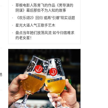
草根电影人陈育飞的作品《男导演的
阴谋》幕后那些不为人知的故事
《欢乐颂2》回归 或再“引爆”现实话题
星光大道人气王歌手艺木
、
盘点当年她们放荡风流 如今归宿难求
的老女星！
她