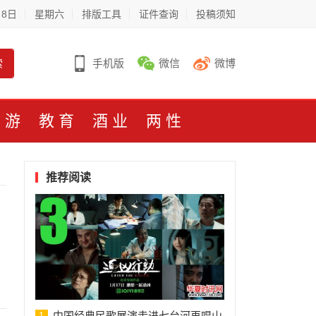
月8日
星期六
排版工具
证件查询
投稿须知
索
手机版
微信
微博
旅游
教育
酒业
两性
推荐阅读
中国经典民歌展演走进七台河再唱山
1