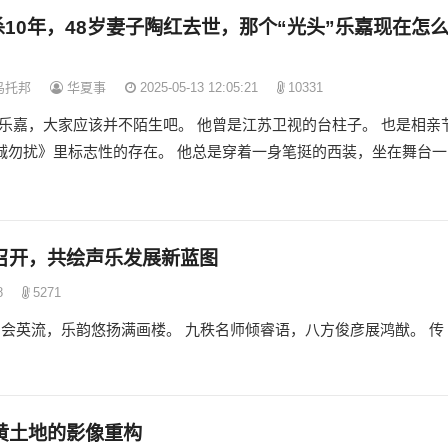
10年，48岁妻子陶红去世，那个“光头”乐嘉现在怎
？
乌托邦
华夏事
2025-05-13 12:05:21
10331
提起乐嘉，大家应该并不陌生吧。 他曾是江苏卫视的台柱子。 也是相亲
诚勿扰》里标志性的存在。 他总是穿着一身笔挺的西装，坐在舞台一
召开，共绘声乐发展新蓝图
8
5271
会英流，乐韵悠扬满画楼。 九秩名师倾睿语，八方俊彦展鸿猷。 传
黄土地的影像重构