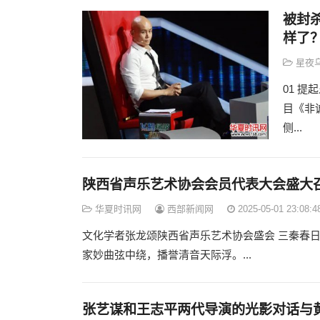
被封杀
样了
星夜
01 
目《非
侧...
陕西省声乐艺术协会会员代表大会盛大
华夏时讯网
西部新闻网
2025-05-01 23:08:4
文化学者张龙颂陕西省声乐艺术协会盛会 三秦春日
家妙曲弦中绕，播誉清音天际浮。...
张艺谋和王志平两代导演的光影对话与