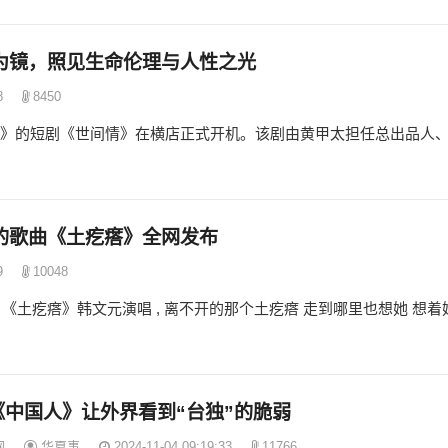
为镜，照见生命伦理与人性之光
8
8450
清香》的短剧《世间情》在横店正式开机。该剧由黄甲太担任总出品人
的歌曲《土疙瘩》全网发布
9
10048
 《土疙瘩》韩文元演唱 , 离不开的那个土疙瘩 走到哪里也想她 想着
《中国人》让外界看到“台独”的脆弱
网
华夏事
2024-11-04 09:19:33
11766