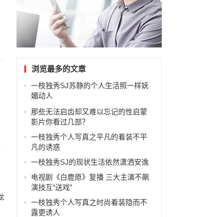
浏览最多的文章
一枝独秀SJ苏静的个人生活照一样妩
媚动人
那些无法启齿却又难以忘记的性启蒙
影片你看过几部？
一枝独秀个人写真之平凡的着装不平
凡的诱惑
一枝独秀SJ的现状生活依然潇洒安逸
电视剧《白鹿原》复播 三大主演不飙
演技互“送戏”
龙
一枝独秀个人写真之时尚着装隐而不
露更诱人