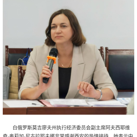
白俄罗斯莫吉廖夫州执行经济委员会副主席阿夫西耶维
奇·奥莉加·尼古拉耶夫娜非常感谢西安的热情接待，她表示中