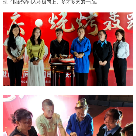
现了世纪空间人积极向上、多才多艺的一面。