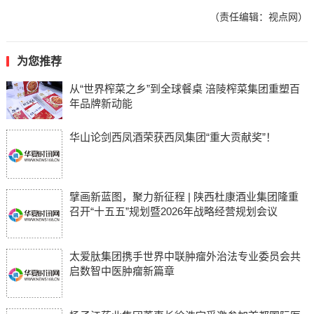
（责任编辑：视点网）
为您推荐
从“世界榨菜之乡”到全球餐桌 涪陵榨菜集团重塑百
年品牌新动能
华山论剑西凤酒荣获西凤集团“重大贡献奖”！
擘画新蓝图，聚力新征程 | 陕西杜康酒业集团隆重
召开“十五五”规划暨2026年战略经营规划会议
太爱肽集团携手世界中联肿瘤外治法专业委员会共
启数智中医肿瘤新篇章