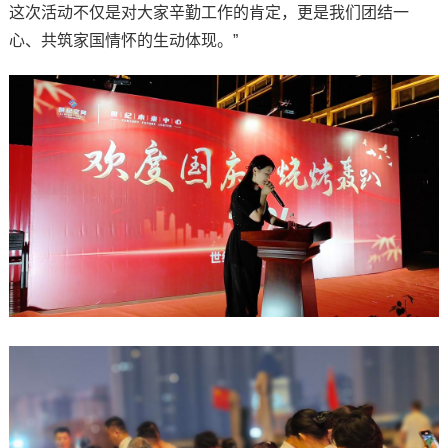
这次活动不仅是对大家辛勤工作的肯定，更是我们团结一
心、共筑家国情怀的生动体现。”