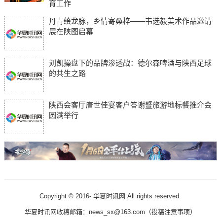
育工作
丹青绘龙脉，乡情寄桑梓——韦选毅美术作品邀请
展在陕图启幕
刘凯操盘下的品牌渗透战：德尔森啤酒与陕西足球
的共生之路
陕西会客厅唐世佳宴客户答谢暨旅游地标餐推介会
圆满举行
Copyright © 2016-
华夏时讯网 All rights reserved.
华夏时讯网收稿邮箱：news_sx@163.com（
投稿注意事项
）