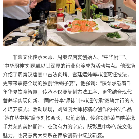
非遗文化传承大师、周秦汉唐宴创始人、“中华厨王”、
“中华厨神”刘凤凯以其深厚的行业积淀成为活动焦点。他现场
介绍了周秦汉唐宴中古法炙烤、宫廷煨炖等非遗烹饪技法，
更带来震撼全场的独创“活蝎子宴”，他强调：“陕菜承载着千
年华夏饮食智慧，传承不仅要复刻古法工序，更需结合现代
营养学实现创新。”同时分享“师徒制+非遗传承”双轨并行的人
才培养模式；活动现场，刘凤凯大师将精心创作的书法作品
“她在丛中笑”赠予刘操会长，以笔寄情，传递对黔菜与陕菜携
手共荣的美好期许。苍劲有力的字迹，既彰显中华传统文化
魅力，也寓意两大菜系在传承创新中绽放新姿。