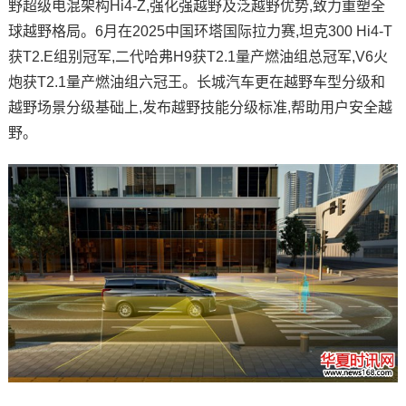
野超级电混架构Hi4-Z,强化强越野及泛越野优势,致力重塑全
球越野格局。6月在2025中国环塔国际拉力赛,坦克300 Hi4-T
获T2.E组别冠军,二代哈弗H9获T2.1量产燃油组总冠军,V6火
炮获T2.1量产燃油组六冠王。长城汽车更在越野车型分级和
越野场景分级基础上,发布越野技能分级标准,帮助用户安全越
野。