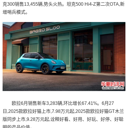
克300销售13,455辆,势头火热。坦克500 Hi4-Z第二次OTA,新
增哨兵模式。
欧拉6月销售新车3,283辆,环比增长67.41%。6月27
日,2025款欧拉好猫上市,7.98万元起,2025款欧拉好猫GT木兰
版同步上市,9.28万元起,诠释好看、好用、好玩、好停、好聪
明的产品价值。