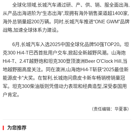
全球化领域,长城汽车通过研、产、供、销、服全面出海,
从产品出海进阶为“生态出海”,现拥有海外销售渠道超1400家,
海外总销量超200万辆。同时,长城汽车推进“ONE GWM”品牌
战略,加速全球体系力建设。
6月,长城汽车入选2025中国全球化品牌50强TOP20。坦
克300 Hi4-T巴西首批用户交车,掀起全新越野风潮。山海炮
Hi4-T、2.4T越野炮和坦克300登顶澳洲Beer O'Clock Hill,当
地越野圈高度关注。同在澳洲,山海炮Hi4-T斩获“2025最佳新
能源皮卡”大奖。在智利,长城炮问鼎皮卡新车畅销榜销量冠
军。坦克300柴油版则凭借动力表现和经典造型,深受泰国用
户肯定。
（责任编辑：华夏事）
为您推荐