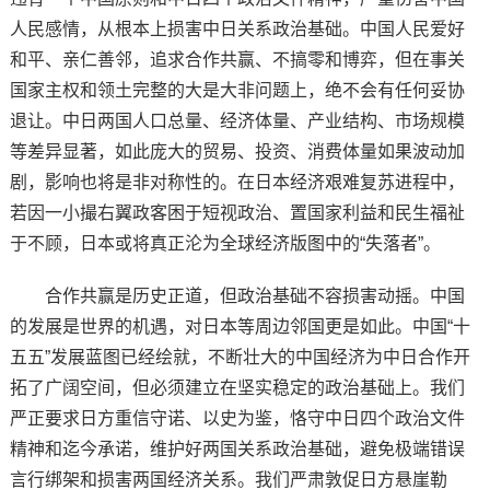
人民感情，从根本上损害中日关系政治基础。中国人民爱好
和平、亲仁善邻，追求合作共赢、不搞零和博弈，但在事关
国家主权和领土完整的大是大非问题上，绝不会有任何妥协
退让。中日两国人口总量、经济体量、产业结构、市场规模
等差异显著，如此庞大的贸易、投资、消费体量如果波动加
剧，影响也将是非对称性的。在日本经济艰难复苏进程中，
若因一小撮右翼政客困于短视政治、置国家利益和民生福祉
于不顾，日本或将真正沦为全球经济版图中的“失落者”。
合作共赢是历史正道，但政治基础不容损害动摇。中国
的发展是世界的机遇，对日本等周边邻国更是如此。中国“十
五五”发展蓝图已经绘就，不断壮大的中国经济为中日合作开
拓了广阔空间，但必须建立在坚实稳定的政治基础上。我们
严正要求日方重信守诺、以史为鉴，恪守中日四个政治文件
精神和迄今承诺，维护好两国关系政治基础，避免极端错误
言行绑架和损害两国经济关系。我们严肃敦促日方悬崖勒