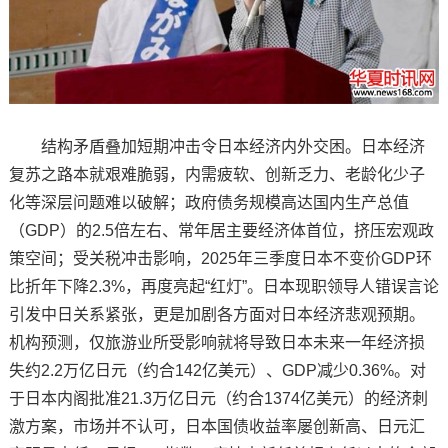
结构矛盾叠加短期冲击令日本经济内外交困。日本经济
复苏之路本就艰难脆弱，内需疲软、创新乏力、老龄化少子
化等深层问题难以破解；政府债务规模高达国内生产总值
（GDP）的2.5倍左右、常年居主要经济体首位，挤压宏观政
策空间；受关税冲击影响，2025年三季度日本不变价GDP环
比折年下降2.3%，再度亮起“红灯”。日本现职领导人错误言论
引发中日关系紧张，更是加剧各方面对日本经济悲观预期。
机构预测，仅旅游业所受影响就将导致日本未来一年经济损
失约2.2万亿日元（约合142亿美元）、GDP减少0.36%。对
于日本内阁批准21.3万亿日元（约合1374亿美元）的经济刺
激方案，市场并不认可，日本国债收益率屡创新高、日元汇