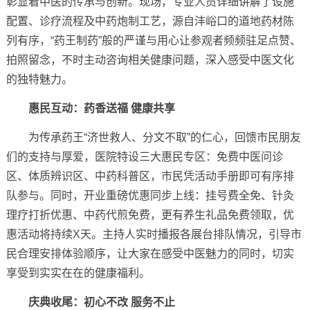
彰显着中医的传承与创新。现场，专业人员详细讲解了设施
配置、诊疗流程及中药炮制工艺，源自沣峪口的道地药材陈
列有序，“药王制药”般的严谨与用心让参观者频频驻足点赞、
拍照留念，不时主动咨询相关健康问题，深入感受中医文化
的独特魅力。
惠民互动：药香送福 健康共享
为传承药王“济世救人、分文不取”的仁心，回馈市民朋友
们的支持与厚爱，医院特设三大惠民专区：免费中医问诊
区、体质辨识区、中药科普区，市民凭活动手册即可有序排
队参与。同时，开业重磅优惠同步上线：挂号费全免、针灸
理疗打折优惠、中药代煎免费，更有养生礼品免费领取，优
惠活动将持续X天。主持人实时播报各展台排队情况，引导市
民合理安排体验顺序，让大家在感受中医魅力的同时，切实
享受到实实在在的健康福利。
庆典收尾：初心不改 服务不止