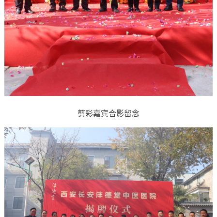
剪彩嘉宾合影留念