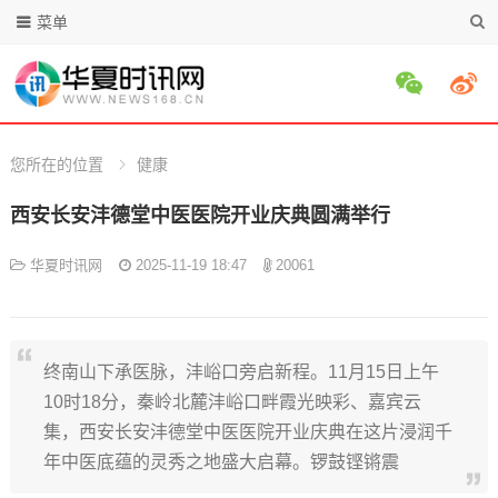
菜单
您所在的位置
健康
西安长安沣德堂中医医院开业庆典圆满举行
华夏时讯网
2025-11-19 18:47
20061
终南山下承医脉，沣峪口旁启新程。11月15日上午
10时18分，秦岭北麓沣峪口畔霞光映彩、嘉宾云
集，西安长安沣德堂中医医院开业庆典在这片浸润千
年中医底蕴的灵秀之地盛大启幕。锣鼓铿锵震