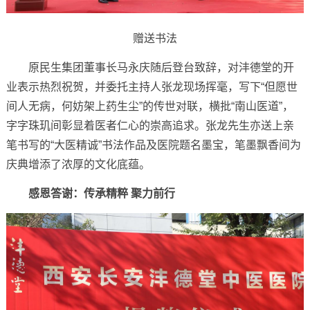
赠送书法
原民生集团董事长马永庆随后登台致辞，对沣德堂的开
业表示热烈祝贺，并委托主持人张龙现场挥毫，写下“但愿世
间人无病，何妨架上药生尘”的传世对联，横批“南山医道”，
字字珠玑间彰显着医者仁心的崇高追求。张龙先生亦送上亲
笔书写的“大医精诚”书法作品及医院题名墨宝，笔墨飘香间为
庆典增添了浓厚的文化底蕴。
感恩答谢：传承精粹 聚力前行