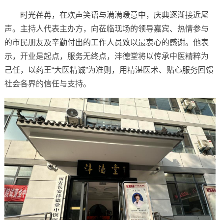
时光荏苒，在欢声笑语与满满暖意中，庆典逐渐接近尾
声。主持人代表主办方，向莅临现场的领导嘉宾、热情参与
的市民朋友及辛勤付出的工作人员致以最衷心的感谢。他表
示，开业是起点，服务无终点，沣德堂将以传承中医精粹为
己任，以药王“大医精诚”为准则，用精湛医术、贴心服务回馈
社会各界的信任与支持。