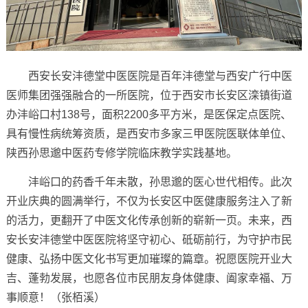
西安长安沣德堂中医医院是百年沣德堂与西安广行中医
医师集团强强融合的一所医院，位于西安市长安区滦镇街道
办沣峪口村138号，面积2200多平方米，是医保定点医院、
具有慢性病统筹资质，是西安市多家三甲医院医联体单位、
陕西孙思邈中医药专修学院临床教学实践基地。
沣峪口的药香千年未散，孙思邈的医心世代相传。此次
开业庆典的圆满举行，不仅为长安区中医健康服务注入了新
的活力，更翻开了中医文化传承创新的崭新一页。未来，西
安长安沣德堂中医医院将坚守初心、砥砺前行，为守护市民
健康、弘扬中医文化书写更加璀璨的篇章。祝愿医院开业大
吉、蓬勃发展，也愿各位市民朋友身体健康、阖家幸福、万
事顺意！（张栢溪）