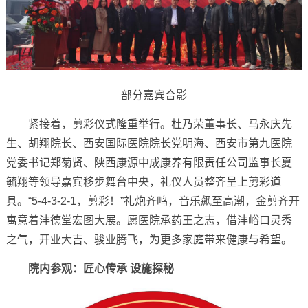
部分嘉宾合影
紧接着，剪彩仪式隆重举行。杜乃荣董事长、马永庆先
生、胡翔院长、西安国际医院院长党明海、西安市第九医院
党委书记郑菊贤、陕西康源中成康养有限责任公司监事长夏
毓翔等领导嘉宾移步舞台中央，礼仪人员整齐呈上剪彩道
具。“5-4-3-2-1，剪彩！”礼炮齐鸣，音乐飙至高潮，金剪齐开
寓意着沣德堂宏图大展。愿医院承药王之志，借沣峪口灵秀
之气，开业大吉、骏业腾飞，为更多家庭带来健康与希望。
院内参观：匠心传承 设施探秘