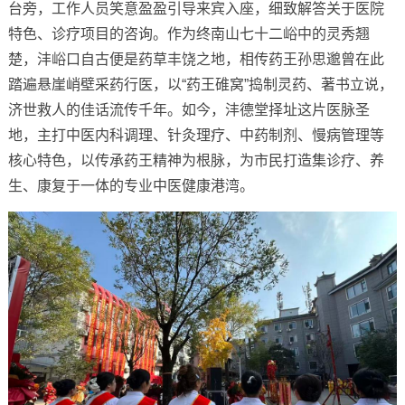
台旁，工作人员笑意盈盈引导来宾入座，细致解答关于医院
特色、诊疗项目的咨询。作为终南山七十二峪中的灵秀翘
楚，沣峪口自古便是药草丰饶之地，相传药王孙思邈曾在此
踏遍悬崖峭壁采药行医，以“药王碓窝”捣制灵药、著书立说，
济世救人的佳话流传千年。如今，沣德堂择址这片医脉圣
地，主打中医内科调理、针灸理疗、中药制剂、慢病管理等
核心特色，以传承药王精神为根脉，为市民打造集诊疗、养
生、康复于一体的专业中医健康港湾。