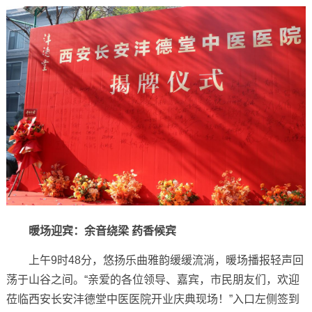
暖场迎宾：余音绕梁 药香候宾
上午9时48分，悠扬乐曲雅韵缓缓流淌，暖场播报轻声回
荡于山谷之间。“亲爱的各位领导、嘉宾，市民朋友们，欢迎
莅临西安长安沣德堂中医医院开业庆典现场！”入口左侧签到