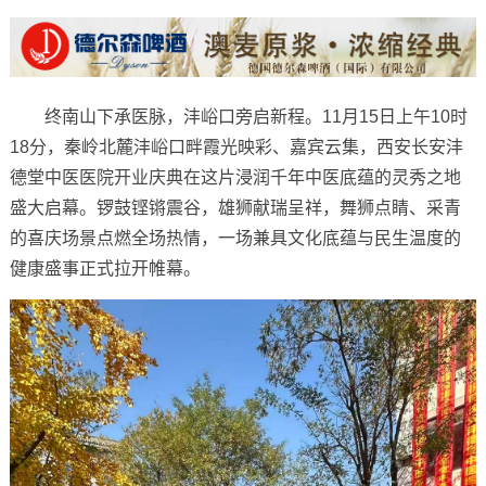
终南山下承医脉，沣峪口旁启新程。11月15日上午10时
18分，秦岭北麓沣峪口畔霞光映彩、嘉宾云集，西安长安沣
德堂中医医院开业庆典在这片浸润千年中医底蕴的灵秀之地
盛大启幕。锣鼓铿锵震谷，雄狮献瑞呈祥，舞狮点睛、采青
的喜庆场景点燃全场热情，一场兼具文化底蕴与民生温度的
健康盛事正式拉开帷幕。