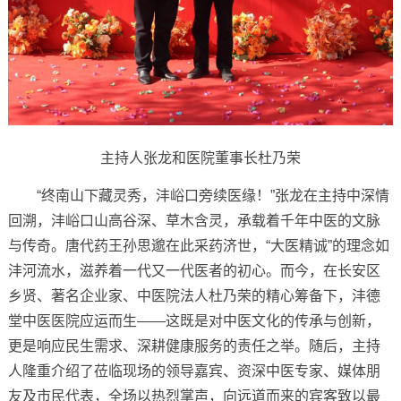
主持人张龙和医院董事长杜乃荣
“终南山下藏灵秀，沣峪口旁续医缘！”张龙在主持中深情
回溯，沣峪口山高谷深、草木含灵，承载着千年中医的文脉
与传奇。唐代药王孙思邈在此采药济世，“大医精诚”的理念如
沣河流水，滋养着一代又一代医者的初心。而今，在长安区
乡贤、著名企业家、中医院法人杜乃荣的精心筹备下，沣德
堂中医医院应运而生——这既是对中医文化的传承与创新，
更是响应民生需求、深耕健康服务的责任之举。随后，主持
人隆重介绍了莅临现场的领导嘉宾、资深中医专家、媒体朋
友及市民代表，全场以热烈掌声，向远道而来的宾客致以最