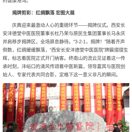
的健康港湾。
揭牌剪彩：红绸飘落 宏图大展
庆典迎来最激动人心的重磅环节——揭牌仪式。西安长
安沣德堂中医医院董事长杜乃荣与原民生集团董事长马永庆
并肩移步揭牌区，全场屏息静待。“3-2-1，揭牌！”随着齐声
倒数，红绸缓缓飘落，“西安长安沣德堂中医医院”牌匾熠熠生
辉，标志着医院正式开门纳客。终南山的流云见证着这一传
承时刻，沣峪口的清风传颂着中医新篇，领导嘉宾与医院创
始人、专家代表共同合影，定格下这一意义非凡的瞬间。