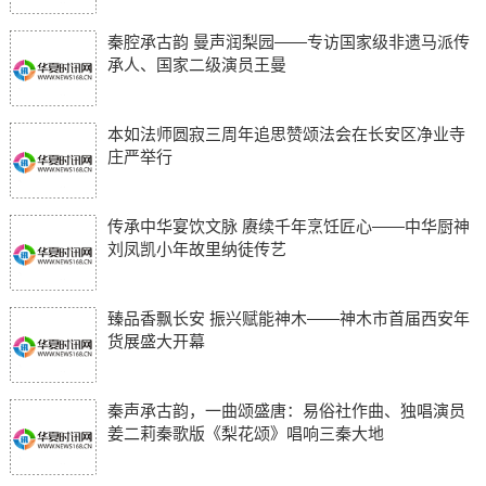
秦腔承古韵 曼声润梨园——专访国家级非遗马派传
承人、国家二级演员王曼
本如法师圆寂三周年追思赞颂法会在长安区净业寺
庄严举行
传承中华宴饮文脉 赓续千年烹饪匠心——中华厨神
刘凤凯小年故里纳徒传艺
臻品香飘长安 振兴赋能神木——神木市首届西安年
货展盛大开幕
秦声承古韵，一曲颂盛唐：易俗社作曲、独唱演员
姜二莉秦歌版《梨花颂》唱响三秦大地