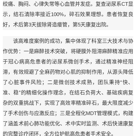
绞痛、胸闷、心律失常等心血管并发症。复查泌尿系CT显
示，结石清除率接近100%，碎石效果理想。患者恢复良
好，术后第3天拔除肾造瘘管，第5天康复出院。
该高难度案例的成功，集中体现了科室三大技术与协
作优势：一是麻醉技术突破，将硬膜外阻滞麻醉精准应用
于冠心病高危患者的泌尿系微创手术，通过精准神经阻
滞，有效规避了全麻药物对心肌的抑制作用，从源头降低
了心脏事件风险；二是微创技术成熟，团队秉持“快、
准、稳”的精细化操作理念，在结石负荷大、基础疾病复
杂的双重挑战下，实现了高效率精准碎石，最大限度减少
了手术创伤与应激反应；三是全程化MDT管理模式，构建
了涵盖术前心肺功能优化、术中实时监测、术后快速康复
的完整诊疗闭环，全方位护航高危患者手术安全。