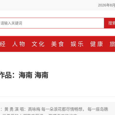
2026年8
搜
经
人物
文化
美食
娱乐
健康
作品：海南 海南
 曲：黄 勇 演 唱：高咏梅 每一朵浪花都尽情畅想， 每一座岛礁