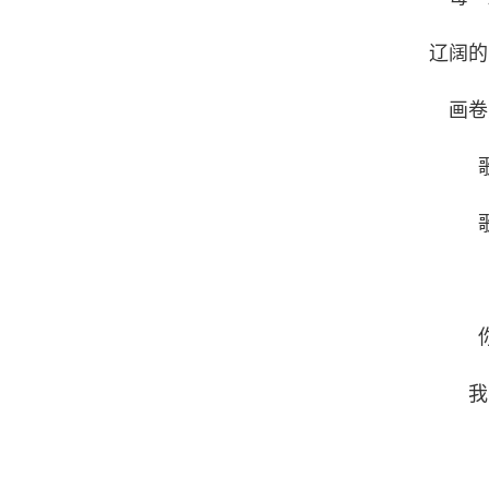
辽阔的
画卷
我