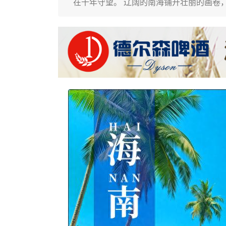
在千年守望。 辽阔的南海铺开壮丽的画卷，