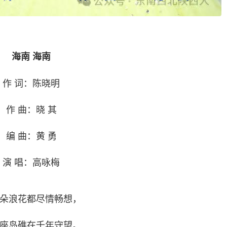
海南 海南
作 词：陈晓明
作 曲：晓 其
编 曲：黄 勇
演 唱：高咏梅
朵浪花都尽情畅想，
座岛礁在千年守望。