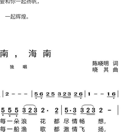
要和你一起扬帆，
一起辉煌。