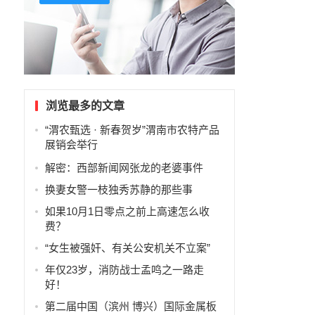
浏览最多的文章
“渭农甄选 · 新春贺岁”渭南市农特产品
展销会举行
解密：西部新闻网张龙的老婆事件
换妻女警一枝独秀苏静的那些事
如果10月1日零点之前上高速怎么收
费？
“女生被强奸、有关公安机关不立案”
年仅23岁，消防战士孟鸣之一路走
好！
第二届中国（滨州 博兴）国际金属板