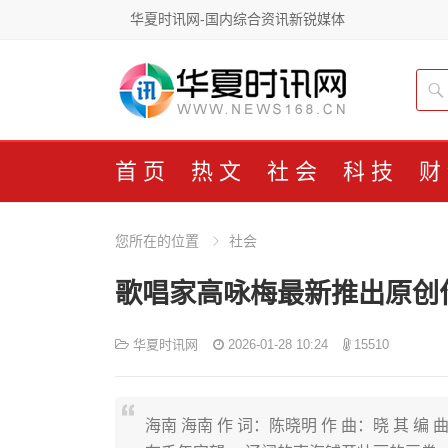
华夏时讯网-国内综合资讯新锐媒体
首页
热文
社会
科技
财
您所在的位置
社会
歌唱家高咏梅最新推出原创
华夏时讯网
2026-01-28 10:24
15510
海南 海南 作 词：陈晓明 作 曲：晓 其 编