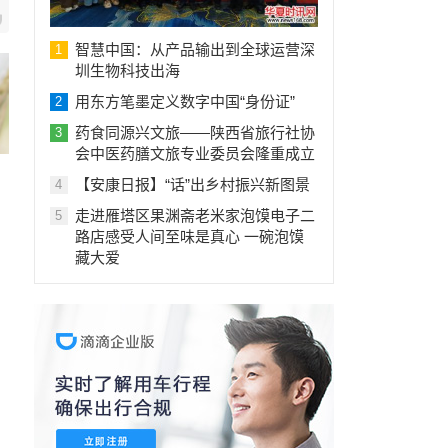
智慧中国：从产品输出到全球运营深
1
圳生物科技出海
用东方笔墨定义数字中国“身份证”
2
药食同源兴文旅——陕西省旅行社协
3
会中医药膳文旅专业委员会隆重成立
【安康日报】“话”出乡村振兴新图景
4
走进雁塔区果渊斋老米家泡馍电子二
5
路店感受人间至味是真心 一碗泡馍
藏大爱