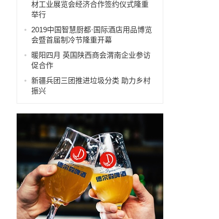
材工业展览会经济合作签约仪式隆重
举行
2019中国智慧厨都·国际酒店用品博览
会暨首届制冷节隆重开幕
暖阳四月 英国陕西商会渭南企业参访
促合作
新疆兵团三团推进垃圾分类 助力乡村
振兴