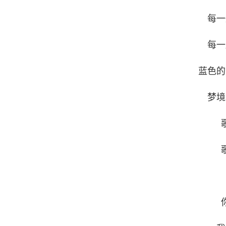
每一
每一
蓝色的
梦境