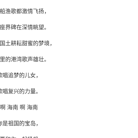
船渔歌都激情飞扬，
座界碑在深情眺望。
国土耕耘甜蜜的梦境，
里的港湾歌声雄壮。
歌唱追梦的儿女，
歌唱复兴的力量。
啊 海南 啊 海南
你是祖国的宝岛，