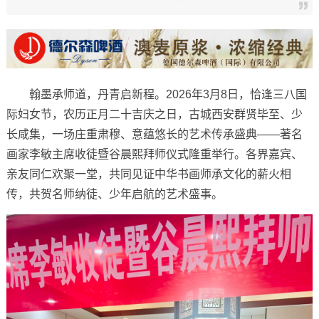
翰墨承师道，丹青启新程。2026年3月8日，恰逢三八国
际妇女节，农历正月二十吉庆之日，古城西安群贤毕至、少
长咸集，一场庄重肃穆、意蕴悠长的艺术传承盛典——著名
画家李敏主席收徒暨谷晨熙拜师仪式隆重举行。各界嘉宾、
亲友同仁欢聚一堂，共同见证中华书画师承文化的薪火相
传，共贺名师纳徒、少年启航的艺术盛事。