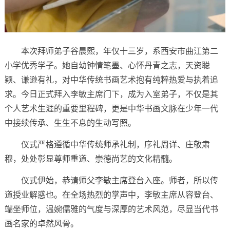
本次拜师弟子谷晨熙，年仅十三岁，系西安市曲江第二
小学优秀学子。她自幼钟情笔墨、心怀丹青之志，天资聪
颖、谦逊有礼，对中华传统书画艺术抱有纯粹热爱与执着追
求。今日正式拜入李敏主席门下，成为入室弟子，不仅是其
个人艺术生涯的重要里程碑，更是中华书画文脉在少年一代
中接续传承、生生不息的生动写照。
仪式严格遵循中华传统师承礼制，序礼周详、庄敬肃
穆，处处彰显尊师重道、崇德尚艺的文化精髓。
仪式伊始，恭请师父李敏主席登台入座。师者，所以传
道授业解惑也。在全场热烈的掌声中，李敏主席从容登台、
端坐师位，温婉儒雅的气度与深厚的艺术风范，尽显当代书
画名家的卓然风骨。