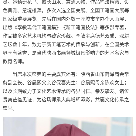
员。她精研花鸟、擅长山水、兼通人物，作品笔法精微、设
色典雅、意境雄浑，多次入选全国美展、全国工笔画大展等
国家级重要展览，先后在国内外数十座城市举办个人画展，
出版《李敏现代工笔画集》《新工笔画技法》等多部专著，
作品被多家艺术机构与藏家珍藏。李敏主席德艺双馨、深耕
艺坛数十年，致力于新工笔艺术的传承与创新，在全国美术
界享有盛誉，是当代陕西书画领域极具影响力的艺术名家与
教育名师。
出席本次盛典的主要嘉宾还有：陕西省山东菏泽商会常
务副会长、谷晨熙父亲谷保喜先生；谷晨熙母亲陈欢女士；
以及长期致力于文化艺术传承的各界同仁、亲友挚友。诸位
贵宾莅临见证，为这场师承大典增辉添彩，共襄文化传承之
盛举。