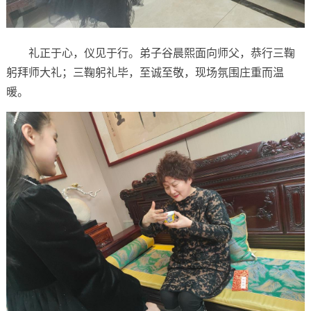
礼正于心，仪见于行。弟子谷晨熙面向师父，恭行三鞠
躬拜师大礼；三鞠躬礼毕，至诚至敬，现场氛围庄重而温
暖。