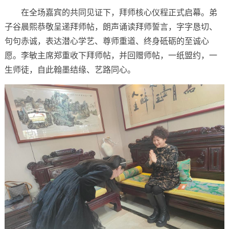
在全场嘉宾的共同见证下，拜师核心仪程正式启幕。弟
子谷晨熙恭敬呈递拜师帖，朗声诵读拜师誓言，字字恳切、
句句赤诚，表达潜心学艺、尊师重道、终身砥砺的至诚心
愿。李敏主席郑重收下拜师帖，并回赠师帖，一纸盟约，一
生师徒，自此翰墨结缘、艺路同心。