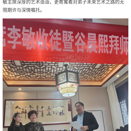
敏主席深厚的艺术造诣，更寄寓着对弟子未来艺术之路的无
限期许与深情嘱托。