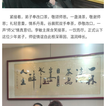
紧接着，弟子奉改口茶，敬颂师恩。一盏清茶，敬谢师
恩；礼轻意重，情系丹青。谷晨熙双手奉茶，恭敬改口，一
声“师父”情真意切。李敏主席含笑接茶，一饮而尽，正式认下
这位少年弟子，师徒情谊自此根深蒂固、温润绵长。