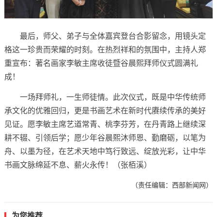
最后，师父、弟子与全体嘉宾登台合影留念，用镜头定
格这一珍贵而荣耀的时刻。在热烈祥和的氛围中，主持人郑
重宣布：著名画家李敏主席收徒暨谷晨熙拜师仪式圆满礼
成！
一场拜师礼，一生师徒情。此次仪式，既是中华传统师
承文化的优雅回归，更是书画艺术在新时代赓续传承的美好
见证。愿李敏主席艺道常青、桃李芬芳，在丹青路上继续深
耕不辍、引领后学；愿少年谷晨熙沐师恩、勤磨砺，以笔为
舟、以墨为径，在艺术天地中笃行致远、绽放光彩，让中华
书画文脉绵延不息、薪火永传！（张栢溪）
（责任编辑：西部新闻网）
为您推荐