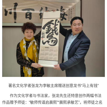
著名文化学者张龙为李敏主席赠送创意龙书“马上有钱”
作为文化学者与书法家，张龙先生还特意创作两幅书法
作品赠予师徒：“敏师传道启晨熙”“晨熙承敏艺”，将师徒之名