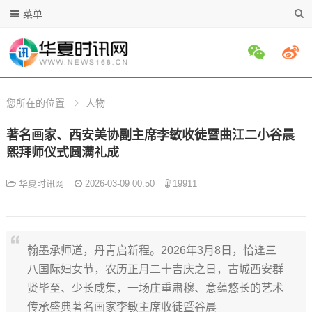
菜单
您所在的位置
人物
著名画家、西安美协副主席李敏收徒暨曲江二小谷晨
熙拜师仪式圆满礼成
华夏时讯网
2026-03-09 00:50
19911
翰墨承师道，丹青启新程。2026年3月8日，恰逢三
八国际妇女节，农历正月二十吉庆之日，古城西安群
贤毕至、少长咸集，一场庄重肃穆、意蕴悠长的艺术
传承盛典著名画家李敏主席收徒暨谷晨