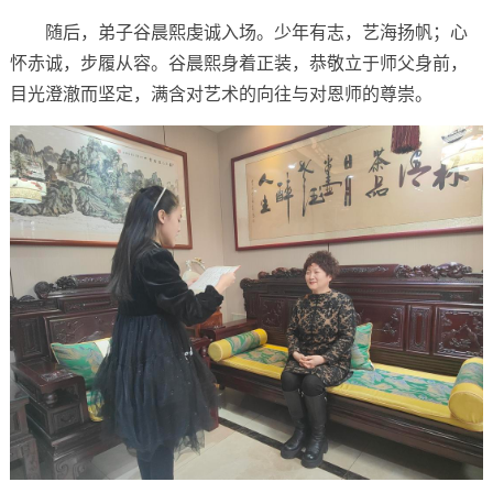
随后，弟子谷晨熙虔诚入场。少年有志，艺海扬帆；心
怀赤诚，步履从容。谷晨熙身着正装，恭敬立于师父身前，
目光澄澈而坚定，满含对艺术的向往与对恩师的尊崇。