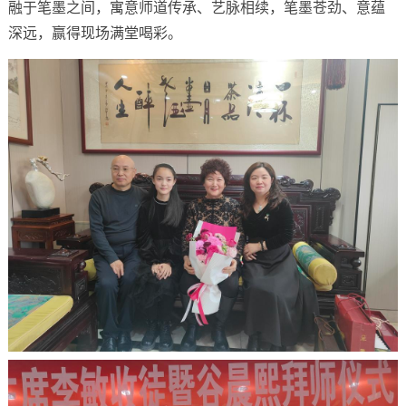
融于笔墨之间，寓意师道传承、艺脉相续，笔墨苍劲、意蕴
深远，赢得现场满堂喝彩。