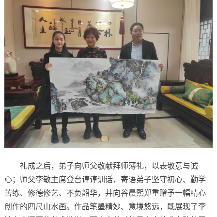
礼成之后，弟子向师父敬献拜师薄礼，以表敬意与诚
心；师父李敏主席登台谆谆训话，寄语弟子坚守初心、勤学
苦练、修德修艺、不负韶华，并向谷晨熙郑重赠予一幅精心
创作的四尺山水画。作品笔墨精妙、意境悠远，既展现了李