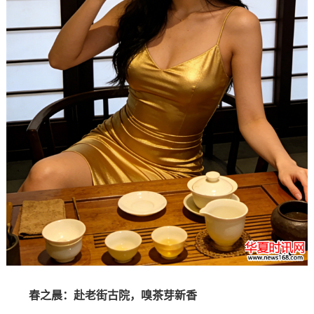
春之晨：赴老街古院，嗅茶芽新香‌