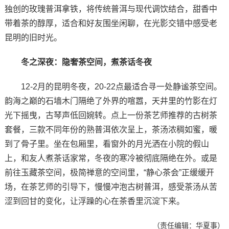
独创的玫瑰普洱拿铁，将传统普洱与现代调饮结合，甜香中
带着茶的醇厚，适合和好友围坐闲聊，在光影交错中感受老
昆明的旧时光。
冬之深夜：隐奢茶空间，煮茶话冬夜‌
12-2月的昆明冬夜，20-22点最适合寻一处静谧茶空间。
韵海之巅的石墙木门隔绝了外界的喧嚣，天井里的竹影在灯
光下摇曳，古琴声低回婉转。点上一份茶艺师推荐的古树茶
套餐，三款不同年份的熟普洱依次呈上，茶汤浓稠如蜜，暖
到了骨子里。坐在包厢里，看窗外的月光洒在小院的假山
上，和友人煮茶话家常，冬夜的寒冷被彻底隔绝在外。或是
前往玉藏茶空间，极简禅意的空间里，“静心茶会”正缓缓开
场，在茶艺师的引导下，慢慢冲泡古树普洱，感受茶汤从苦
涩到回甘的变化，让浮躁的心在茶香里沉淀下来。
（责任编辑：华夏事）