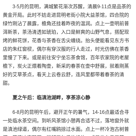
3-5月的昆明，满城繁花渐次苏醒，清晨9-11点是品茶的
黄金开局。此时不妨走进昆明老街小院大益茶馆，四合院的
绿竹刚沾了晨露，檐角还挂着昨夜的温润。点上一壶明前普
洱新茶，茶汤清透如琥珀，入口是鲜爽的山野气息，搭配现
烤的鲜花饼，花香与茶香在舌尖缠绕。抬头便能看见东方书
店的朱红窗棂，偶尔有穿汉服的行人走过，时光仿佛在茶香
里慢了下来。或是前往安宁坐忘茶食馆，百年农家院的老屋
檐下，炭火正煨着陶壶，新采的春茶在壶中舒展，就着刚蒸
好的艾草茶点，看天上云卷云舒，连风里都带着春茶的清
甜。
夏之午后：临滇池湖畔，享茶凉心静‌
6-8月的昆明午后，避开正午的暑气，14-16点最适合寻
一处临水茶空间。到听风茶馆小憩再合适不过，落地窗外就
是滇池绿道，偶尔有红嘴鸥掠过水面。点上一杯冷泡古树普