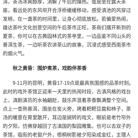
洱，茶汤冰爽醇厚，消解了午后的燥热。或是坐在露天茶
座，看远处的东风坝开合浮桥缓缓移动，感受滇池的风穿过
发梢，在一盏茶的时间里，让身心彻底放松。若偏爱热闹，
雄达茶叶文化创意空间的午后茶市正旺，茶商们摆开新到的
夏茶，你可以在古典园林式的茶亭里，一边品鉴不同山头的
普洱生茶，一边听茶农讲茶山的故事，沉浸式感受西南茶市
的烟火气。
秋之黄昏：围炉煮茶，戏韵伴茶香‌
9-11月的昆明，黄昏17-19点是最具氛围感的品茶时刻。
此时的戏外茶馆正迎来一天里的热闹时段，古滇风格的戏台
上，滇剧演员的水袖翩跹，鼓乐声混着茶香飘满整个空间。
点上一壶熟普洱，围坐在炭火旁，烤着粑粑豆腐和柿子，茶
汤的暖意在胃里散开，耳边是婉转的戏文，眼前是老竹帘外
的夕阳，仿佛穿越回了古滇国的梨园雅集。也可以去双子的
茶馆，临街的老窗户外，梧桐树影被夕阳染成金红，主理人