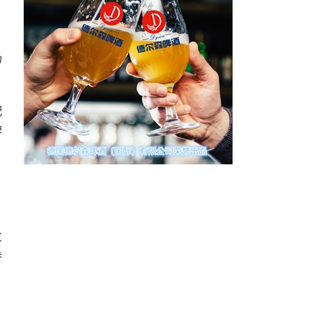
场
配
牌
发
参
）