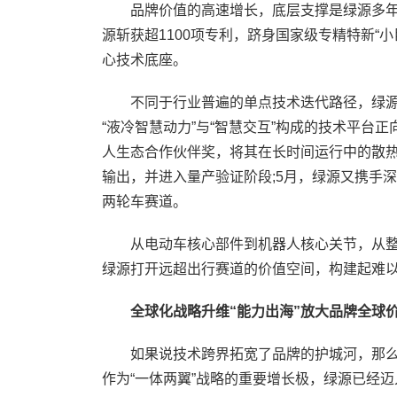
品牌价值的高速增长，底层支撑是绿源多年
源斩获超1100项专利，跻身国家级专精特新“
心技术底座。
不同于行业普遍的单点技术迭代路径，绿源
“液冷智慧动力”与“智慧交互”构成的技术平台
人生态合作伙伴奖，将其在长时间运行中的散
输出，并进入量产验证阶段;5月，绿源又携手
两轮车赛道。
从电动车核心部件到机器人核心关节，从整
绿源打开远超出行赛道的价值空间，构建起难
全球化战略升维“能力出海”放大品牌全球
如果说技术跨界拓宽了品牌的护城河，那么
作为“一体两翼”战略的重要增长极，绿源已经迈