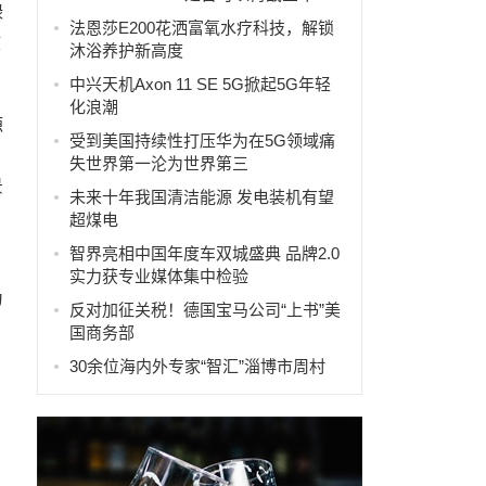
绿
法恩莎E200花洒富氧水疗科技，解锁
核
沐浴养护新高度
中兴天机Axon 11 SE 5G掀起5G年轻
化浪潮
源
受到美国持续性打压华为在5G领域痛
失世界第一沦为世界第三
景
未来十年我国清洁能源 发电装机有望
超煤电
智界亮相中国年度车双城盛典 品牌2.0
实力获专业媒体集中检验
为
反对加征关税！德国宝马公司“上书”美
国商务部
30余位海内外专家“智汇”淄博市周村
。