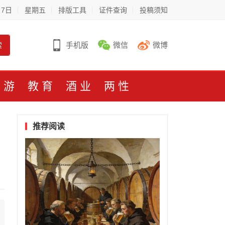
月7日
星期五
排版工具
证件查询
投稿须知
索
手机版
微信
微博
旅游
教育
酒业
两性
推荐阅读