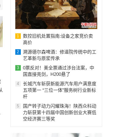
数控旧机处置指南:设备之家竞价卖
1
高价
溯源德尔森啤酒：修道院传统中的工
2
艺革新与原浆传承
0票反对！美全票通过涉台法案，中
3
国直接亮剑，H200悬了
续
长城汽车斩获新能源汽车用户满意度
4
五项第一 “三位一体”服务树行业新标
从
杆
国产转子动力闪耀珠海！陕西众科动
5
力斩获第十四届中国创新创业大赛低
界
空经济赛三等奖