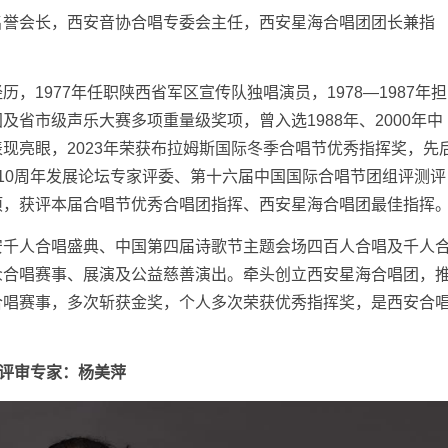
誉会长，西安音协合唱专委会主任，西安星海合唱团团长兼指
977年任职陕西省军区宣传队独唱演员，1978—1987年担
省市级声乐大赛多项重量级奖项，曾入选1988年、2000年中
现亮眼，2023年荣获布拉姆斯国际冬季合唱节优秀指挥奖，先
10周年发展论坛专家评委、第十六届中国国际合唱节团组评测评
项，获评本届合唱节优秀合唱团指挥、西安星海合唱团最佳指挥
千人合唱盛典、中国第四届诗歌节主题会场四百人合唱及千人
众合唱赛事、展演及公益慈善演出。牵头创立西安星海合唱团，
合唱赛事，多次斩获金奖，个人多次荣获优秀指挥奖，是西安合
评审专家：杨美萍