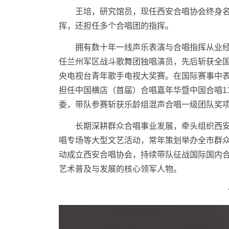
王培，研究馆员，现任西安合唱协会终身名
挥，还担任多个合唱团的指挥。
拥有数十年一线声乐表演与合唱指挥从业经历，1
任兰州军区战斗歌舞团独唱演员，先后斩获全国及
央电视台青年歌手电视大奖赛。在国际赛事中表
担任中国横店（首届）合唱嘉年华暨中国合唱1
委，带队参赛斩获乐龄组混声合唱一级团队奖
长期深耕群众合唱事业发展，牵头组织西安
唱专场等大型文艺活动，常年策划举办全市群
动成立西安合唱协会，持续带队征战国际国内
艺术普及与发展的核心领军人物。