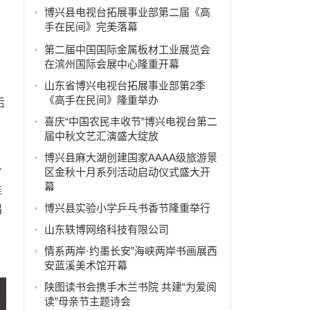
博兴县电视台拓展事业部第二届《高
手在民间》完美落幕
第二届中国国际金属板材工业展览会
在滨州国际会展中心隆重开幕
山东省博兴电视台拓展事业部第2季
《高手在民间》隆重举办
后
喜庆“中国农民丰收节”博兴电视台第二
届中秋文艺汇演盛大绽放
。
博兴县麻大湖创建国家AAAA级旅游景
合
区金秋十月系列活动启动仪式盛大开
幕
推
博兴县实验小学乒乓书香节隆重举行
唱
山东轶博网络科技有限公司
情系两岸·约墨长安”海峡两岸书画展西
安蓝溪美术馆开幕
陕图读书会携手木兰书院 共建“为爱阅
读”母亲节主题诗会