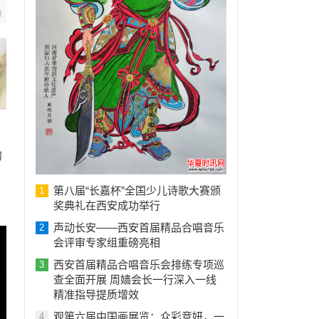
的
第八届“长嘉杯”全国少儿诗歌大赛颁
1
奖典礼在西安成功举行
声动长安——西安首届精品合唱音乐
2
会评审专家组重磅亮相
西安首届精品合唱音乐会排练专项巡
3
查全面开展 周嫱会长一行深入一线
精准指导提质增效
观第六届中国画展览：众彩竞妍，一
4