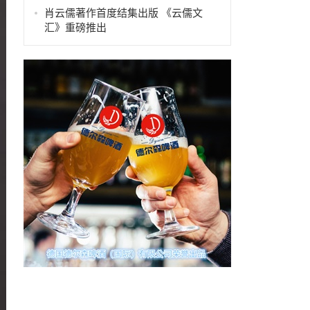
肖云儒著作首度结集出版 《云儒文
汇》重磅推出