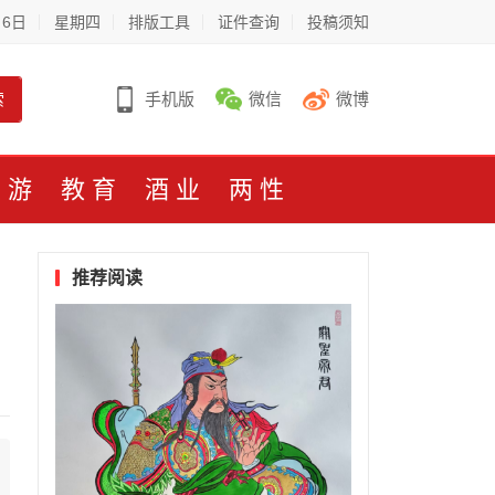
月6日
星期四
排版工具
证件查询
投稿须知
索
手机版
微信
微博
旅游
教育
酒业
两性
推荐阅读