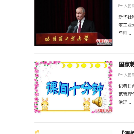
人民
新华社
滨工业
与师...
国家
人民
记者日
范管理
治理...
【灞