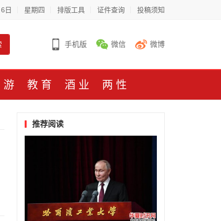
月6日
星期四
排版工具
证件查询
投稿须知
索
手机版
微信
微博
旅游
教育
酒业
两性
推荐阅读