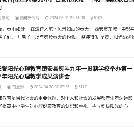
动
时讯网
西部新闻网
2024-05-01 21:31:06
5103
媚，春雨如酥， 在这诗人笔下风景如画的春天， 西安市东城一中56
学子们， 开启了一场与秦岭春天的约会。 整装待发 早晨，阳光洒满
宋馨阳光心理教育镇安县熨斗九年一贯制学校举办第一
少年阳光心理教学成果演讲会
网
范忠海
2024-04-30 07:27:26
5117
康教育是当代社会的重要课题，对个人和社会的发展都产生着深远影
了提高中小学生对心理健康教育的认识和重视，树立积极阳光的心
.