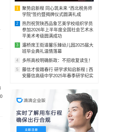
聚势启新程 同心筑未来 “西北税务师
1
学院”签约暨揭牌仪式圆满礼成
热烈祝贺陕西品象艺美学校组织学员
2
4
参加2026年上半年度全国社会艺术水
平美术考级圆满成功
灞桥席王街道馨乐臻幼儿园2025届大
3
班毕业典礼温情落幕
多所高校明确新政：不招收复读生！
4
藤信才俊踏春行 研学求知启新程 | 西
5
安藤信高级中学2025年春季研学纪实
师
0