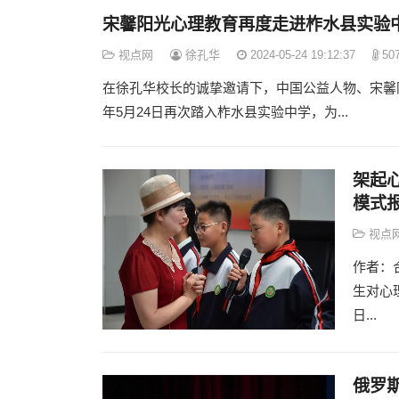
宋馨阳光心理教育再度走进柞水县实验
视点网
徐孔华
2024-05-24 19:12:37
50
在徐孔华校长的诚挚邀请下，中国公益人物、宋馨阳
年5月24日再次踏入柞水县实验中学，为...
架起
模式
视点
作者：
生对心
日...
俄罗