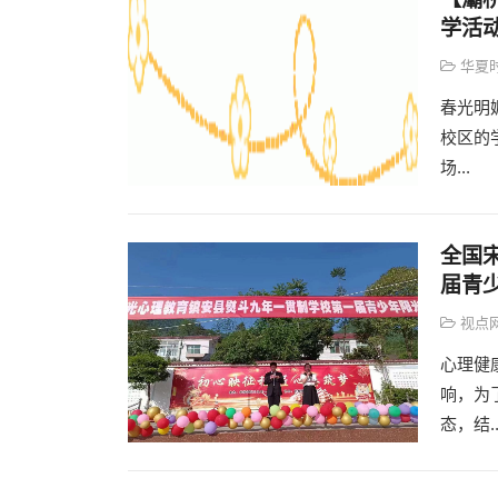
学活
华夏
春光明
校区的
场...
全国
届青
视点
心理健
响，为
态，结..