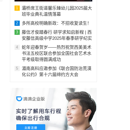
灞桥席王街道馨乐臻幼儿园2025届大
1
班毕业典礼温情落幕
多所高校明确新政：不招收复读生！
2
藤信才俊踏春行 研学求知启新程 | 西
3
安藤信高级中学2025年春季研学纪实
蛇年迎春贺岁——热烈祝贺西美美术
4
书法五校区联合参加全国社会艺术水
平考级取得圆满成功
湄南高科应邀参加《联合国防治荒漠
5
化公约》第十六届缔约方大会