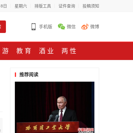
月8日
星期六
排版工具
证件查询
投稿须知
索
手机版
微信
微博
旅游
教育
酒业
两性
推荐阅读