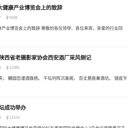
大健康产业博览会上的致辞
7
5589
康产业博览会上的致辞 尊敬的各位领导、各位来宾，亲爱的行业同
—陕西省老摄影家协会西安酒厂采风侧记
4
12385
央， 糖园忽漫酒旗扬。 千坛列阵沉香阁， 百丈悬旌秦酒坊。 镜底乍
论坛成功举办
9
11574