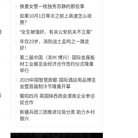
换妻女警一枝独秀苏静的那些事
如果10月1日零点之前上高速怎么收
费？
经
“女生被强奸、有关公安机关不立案”
年仅23岁，消防战士孟鸣之一路走
好！
第二届中国（滨州 博兴）国际金属板
材工业展览会经济合作签约仪式隆重
举行
2019中国智慧厨都·国际酒店用品博览
会暨首届制冷节隆重开幕
痛
暖阳四月 英国陕西商会渭南企业参访
促合作
新疆兵团三团推进垃圾分类 助力乡村
振兴