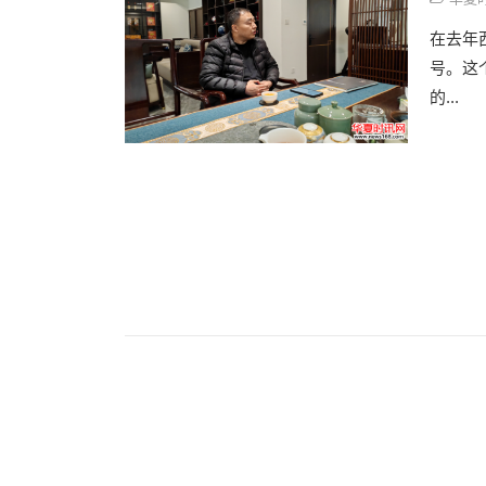
在去年
号。这
的...