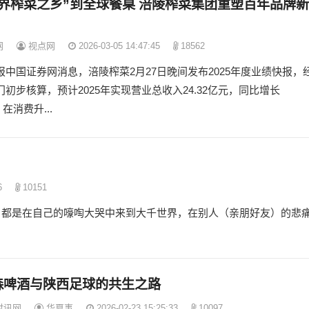
世界榨菜之乡”到全球餐桌 涪陵榨菜集团重塑百年品牌新
网
视点网
2026-03-05 14:47:45
18562
报中国证券网消息，涪陵榨菜2月27日晚间发布2025年度业绩快报，
初步核算，预计2025年实现营业总收入24.32亿元，同比增长
。在消费升...
6
10151
的人，都是在自己的嚎啕大哭中来到大千世界，在别人（亲朋好友）的悲
森啤酒与陕西足球的共生之路
时讯网
华夏事
2026-02-23 15:25:33
10097