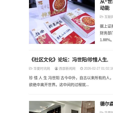
从“
动能
互联
据上证
财务部门
1.88%
《社区文化》论坛：冯世阳/珍惜人生.
华夏时讯网
西部新闻网
2026-02-27 01:02:1
珍 惜 人 生 冯世阳 古今中外，自古以来所有
欲绝中离开世界。这中间的过程就...
德尔
华夏