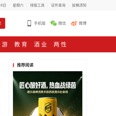
月8日
星期六
排版工具
证件查询
投稿须知
索
手机版
微信
微博
旅游
教育
酒业
两性
推荐阅读