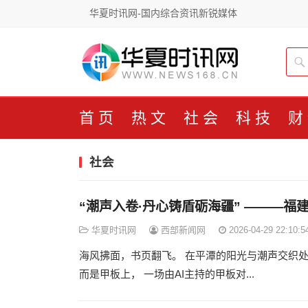
华夏时讯网-国内综合资讯新锐媒体
首页
热文
社会
科技
财
社会
“潮声入卷·丹心铸盾砺海疆” ———
华夏时讯网
西部新闻网
2026-04-29 22:10:5
海风拂面，书页翻飞。 在平潭的阳光与潮声交织处
而是甲板上， 一场由AI主持的甲板对...