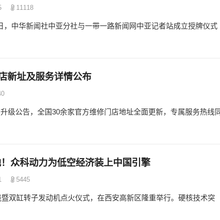
5
11118
15日，中华新闻社中亚分社与一带一路新闻网中亚记者站成立授牌仪式
门店新址及服务详情公布
40
修服务升级公告，全国30余家官方维修门店地址全面更新，专属服务热线
满落地！众科动力为低空经济装上中国引擎
1
5445
量下线暨双缸转子发动机点火仪式，在西安高新区隆重举行。硬核技术突