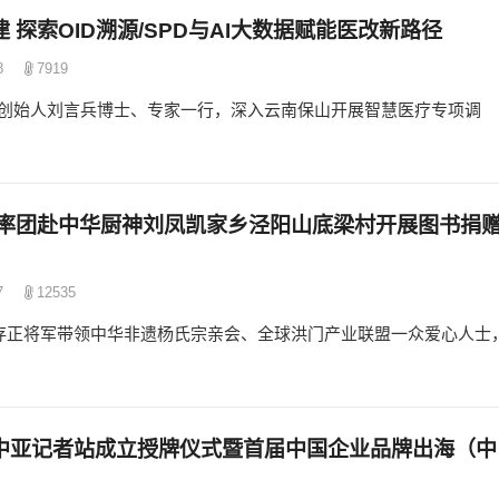
探索OID溯源/SPD与AI大数据赋能医改新路径
8
7919
创始人刘言兵博士、专家一行，深入云南保山开展智慧医疗专项调
军率团赴中华厨神刘凤凯家乡泾阳山底梁村开展图书捐
7
12535
曹存正将军带领中华非遗杨氏宗亲会、全球洪门产业联盟一众爱心人士
中亚记者站成立授牌仪式暨首届中国企业品牌出海（中