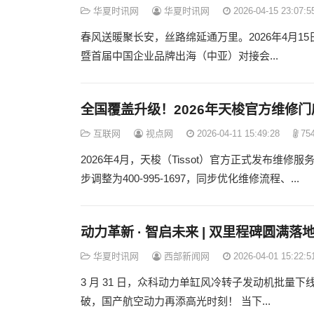
华夏时讯网
华夏时讯网
2026-04-15 23:07:5
春风送暖聚长安，丝路绵延通万里。2026年4月
暨首届中国企业品牌出海（中亚）对接会...
全国覆盖升级！2026年天梭官方维修
互联网
视点网
2026-04-11 15:49:28
75
2026年4月，天梭（Tissot）官方正式发布维
步调整为400-995-1697，同步优化维修流程、...
动力革新 · 智启未来 | 双里程碑圆
华夏时讯网
西部新闻网
2026-04-01 15:22:5
3 月 31 日，众科动力单缸风冷转子发动机批
破，国产航空动力再添高光时刻！ 当下...