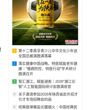
赠
第十二季英孚青少儿中华文化少年说
1
全国总展演圆满落幕
落实健康中国战略，特医赋能老年健
2
康｜“慢病防控、特医行动”学术研讨
，
圆满召开
智汇湘江，赋能湖南｜2026“湘江论
3
智”人工智能国际研讨会圆满收官
关于邀请参加2026年陕西省赴外招才
4
引才专场招聘会的函
经典旋律邂逅北疆烟火｜中国经典民
5