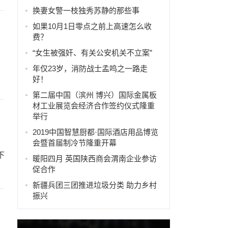
换妻女警一枝独秀苏静的那些事
如果10月1日零点之前上高速怎么收
费？
“女生被强奸、有关公安机关不立案”
年仅23岁，消防战士孟鸣之一路走
好！
第二届中国（滨州 博兴）国际金属板
材工业展览会经济合作签约仪式隆重
举行
2019中国智慧厨都·国际酒店用品博览
会暨首届制冷节隆重开幕
下
暖阳四月 英国陕西商会渭南企业参访
促合作
新疆兵团三团推进垃圾分类 助力乡村
振兴