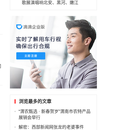
歌展演唱响北安、黑河、嫩江
同
浏览最多的文章
“渭农甄选 · 新春贺岁”渭南市农特产品
展销会举行
解密：西部新闻网张龙的老婆事件