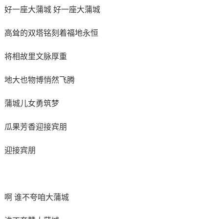
好一座大蒲城 好一座大蒲城
高耸的双塔铭刻着福地永恒
将相故里文脉厚重
地大也物博悄然飞腾
蒲城儿女勇筑梦
瓜果芳香迎接宾朋
迎接宾朋
啊 谁不夸咱大蒲城