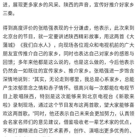
进，展现更多家乡的风采、陕西的声音，宣传好推介好家乡
三秦。
得到高度评价的张皓强表现的十分谦虚，他表示，此次来到
北京台的节目，就一定要讲述陕西精彩故事，用这两首《大
蒲城》《我们白水人》，向现场各位观众和电视机前的广大
朋友宣传推介自己的家乡，同时也表达自己对家乡的感恩与
回馈；多年来他都是这么说的，也是这么做的，今后他表示
仍然会一如既往的宣传家乡、推介家乡。张皓强进一步饱含
深情地说到：“其实，无论走到哪里，我总是心系家乡，总能
产生浓郁思念之情和赤子情怀。很高兴每一次都能在电视节
目上歌唱陕西，特别是这次能够来到北京电视台《新歌来
啦》录制现场，通过这个节目发布这两首歌，望大家能够喜
欢这两首歌。”同时，他还表示自己未来会更加努力，认真领
会名家名师们的意见建议，借鉴吸收老一辈艺术家的优点，
不断打磨精进自己的艺术素养，创作、演唱出更多优秀的、