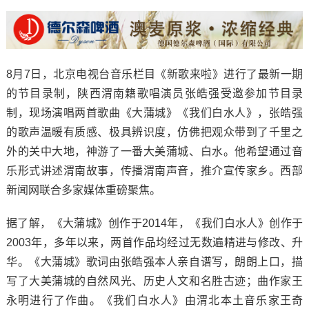
8月7日，北京电视台音乐栏目《新歌来啦》进行了最新一期
的节目录制，陕西渭南籍歌唱演员张皓强受邀参加节目录
制，现场演唱两首歌曲《大蒲城》《我们白水人》，张皓强
的歌声温暖有质感、极具辨识度，仿佛把观众带到了千里之
外的关中大地，神游了一番大美蒲城、白水。他希望通过音
乐形式讲述渭南故事，传播渭南声音，推介宣传家乡。西部
新闻网联合多家媒体重磅聚焦。
据了解，《大蒲城》创作于2014年，《我们白水人》创作于
2003年，多年以来，两首作品均经过无数遍精进与修改、升
华。《大蒲城》歌词由张皓强本人亲自谱写，朗朗上口，描
写了大美蒲城的自然风光、历史人文和名胜古迹；曲作家王
永明进行了作曲。《我们白水人》由渭北本土音乐家王奇