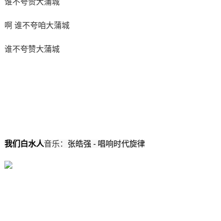
谁不夸赞大蒲城
啊 谁不夸咱大蒲城
谁不夸赞大蒲城
我们白水人
音乐：
张皓强 - 唱响时代旋律