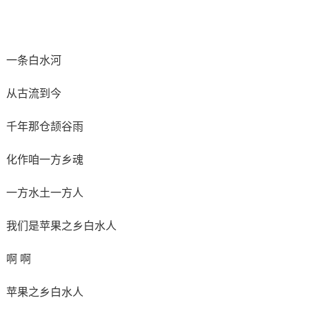
一条白水河
从古流到今
千年那仓颉谷雨
化作咱一方乡魂
一方水土一方人
我们是苹果之乡白水人
啊 啊
苹果之乡白水人