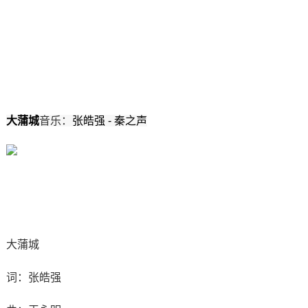
大蒲城
音乐：
张皓强 - 秦之声
大蒲城
词：张皓强