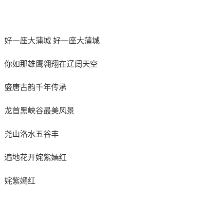
好一座大蒲城 好一座大蒲城
你如那雄鹰翱翔在辽阔天空
盛唐古韵千年传承
龙首黑峡谷最美风景
尧山洛水五谷丰
遍地花开姹紫嫣红
姹紫嫣红