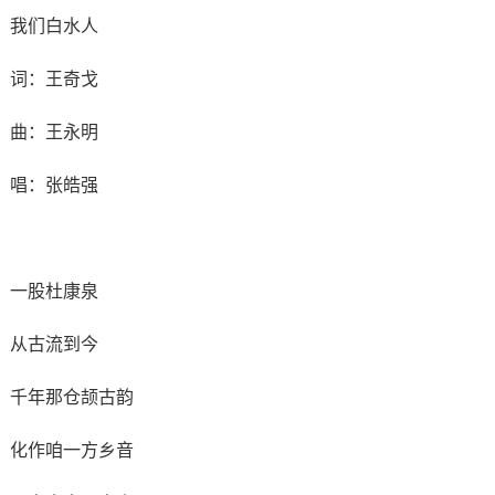
我们白水人
词：王奇戈
曲：王永明
唱：张皓强
一股杜康泉
从古流到今
千年那仓颉古韵
化作咱一方乡音