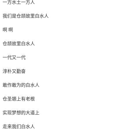
一方水土一方人
我们是仓颉故里白水人
啊 啊
仓颉故里白水人
一代又一代
淳朴又勤奋
敢作敢为的白水人
仓圣塬上有老根
实现梦想的大道上
走来我们白水人