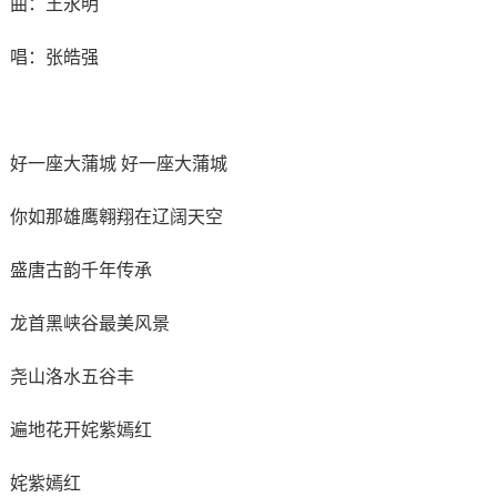
曲：王永明
唱：张皓强
好一座大蒲城 好一座大蒲城
你如那雄鹰翱翔在辽阔天空
盛唐古韵千年传承
龙首黑峡谷最美风景
尧山洛水五谷丰
遍地花开姹紫嫣红
姹紫嫣红