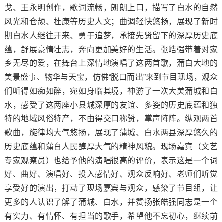
戈、王永明创作，歌词流畅，朗朗上口，描写了白水的自然
风光和仓颉、杜康等历史人文；曲调轻快悠扬，展现了新时
期白水人继往开来、勇于追梦，承接先贤留下的深厚历史底
蕴，舒展豪情壮志，奔向更加美好的生活。张皓强带着对家
乡无尽的爱，在舞台上深情地演唱了这两首歌，蒲白大地的
美景盛事、物华与天宝，仿佛“脱口而出”来到节目现场，观众
们听得如痴如醉，宛如身临其境，神游了一次大美蒲城和白
水，感受了这两座小县城深厚的友谊、多姿的历史底蕴和独
特的地域风俗特产，不由得交口称赞，掌声阵阵。纵观两首
歌曲，旋律均大气悠扬，展现了蒲城、白水两县深厚悠久的
历史底蕴和蒲白人民醇厚大气的精神风貌。现场嘉宾（文艺
专家观察员）也给予他的演唱很高的评价，表示这是一个词
好、曲好、演唱好、投入感情好、观众反响好、老师们听觉
享受好的演出，打动了现场嘉宾与观众，感染了节目组，让
更多的人认识了解了蒲城、白水，并赞扬张皓强同志是一个
有实力、有情怀、有担当的歌手，希望他不忘初心，继续前