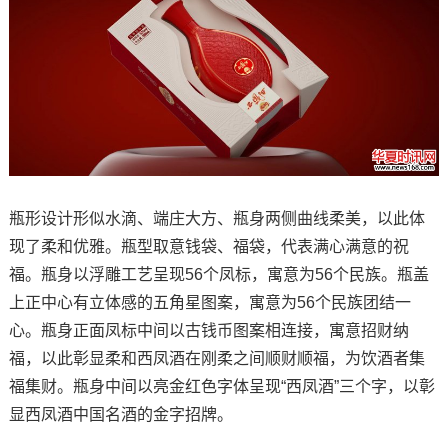
瓶形设计形似水滴、端庄大方、瓶身两侧曲线柔美，以此体
现了柔和优雅。瓶型取意钱袋、福袋，代表满心满意的祝
福。瓶身以浮雕工艺呈现56个凤标，寓意为56个民族。瓶盖
上正中心有立体感的五角星图案，寓意为56个民族团结一
心。瓶身正面凤标中间以古钱币图案相连接，寓意招财纳
福，以此彰显柔和西凤酒在刚柔之间顺财顺福，为饮酒者集
福集财。瓶身中间以亮金红色字体呈现“西凤酒”三个字，以彰
显西凤酒中国名酒的金字招牌。