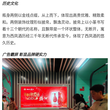
历史文化
瓶身两侧以金线点缀，从上而下，体现出高贵优雅、精致柔
和。两侧装饰纹理形似披帛，飘逸灵动，披帛上以小篆书写
着十三个朝代的名称，且飘带是一个环状整体，无断开，寓
意为西凤酒历经三千年无断代传承至今，体现了西凤酒的悠
久历史。
广告霸屏 彰显品牌硬实力