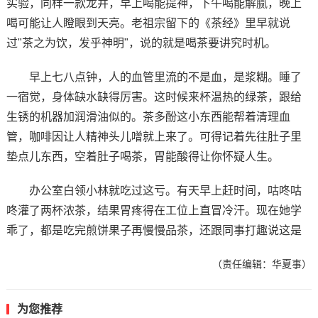
实验，同样一款龙井，早上喝能提神，下午喝能解腻，晚上
喝可能让人瞪眼到天亮。老祖宗留下的《茶经》里早就说
过"茶之为饮，发乎神明"，说的就是喝茶要讲究时机。
早上七八点钟，人的血管里流的不是血，是浆糊。睡了
一宿觉，身体缺水缺得厉害。这时候来杯温热的绿茶，跟给
生锈的机器加润滑油似的。茶多酚这小东西能帮着清理血
管，咖啡因让人精神头儿噌就上来了。可得记着先往肚子里
垫点儿东西，空着肚子喝茶，胃能酸得让你怀疑人生。
办公室白领小林就吃过这亏。有天早上赶时间，咕咚咕
咚灌了两杯浓茶，结果胃疼得在工位上直冒冷汗。现在她学
乖了，都是吃完煎饼果子再慢慢品茶，还跟同事打趣说这是
（责任编辑：华夏事）
为您推荐