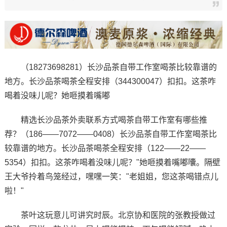
（18273698281）长沙品茶自带工作室喝茶比较靠谱的
地方。长沙品茶喝茶全程安排（344300047）扣扣。这茶咋
喝着没味儿呢？她咂摸着嘴嘟
精选长沙品茶外卖联系方式喝茶自带工作室有哪些推
荐？（186——7072——0408）长沙品茶自带工作室喝茶比
较靠谱的地方。长沙品茶喝茶全程安排（122——22——
5354）扣扣。这茶咋喝着没味儿呢？"她咂摸着嘴嘟囔。隔壁
王大爷拎着鸟笼经过，嘿嘿一笑："老姐姐，您这茶喝错点儿
啦！"
茶叶这玩意儿可讲究时辰。北京协和医院的张教授做过