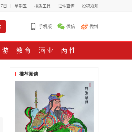
月7日
星期五
排版工具
证件查询
投稿须知
索
手机版
微信
微博
旅游
教育
酒业
两性
推荐阅读