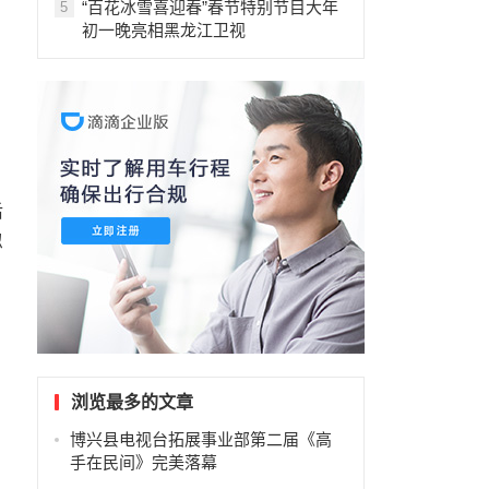
“百花冰雪喜迎春”春节特别节目大年
5
初一晚亮相黑龙江卫视
后
忍
浏览最多的文章
博兴县电视台拓展事业部第二届《高
手在民间》完美落幕