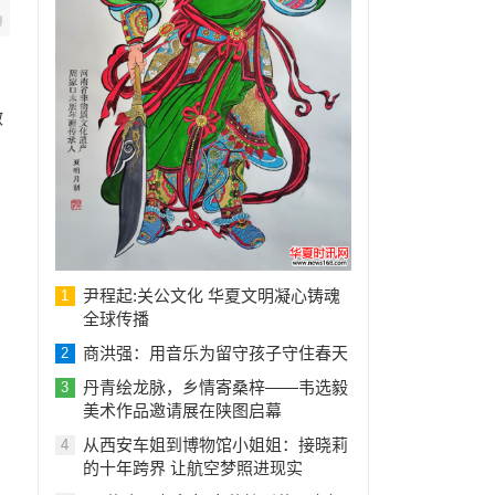
做
尹程起:关公文化 华夏文明凝心铸魂
1
全球传播
商洪强：用音乐为留守孩子守住春天
2
丹青绘龙脉，乡情寄桑梓——韦选毅
3
美术作品邀请展在陕图启幕
从西安车姐到博物馆小姐姐：接晓莉
4
的十年跨界 让航空梦照进现实