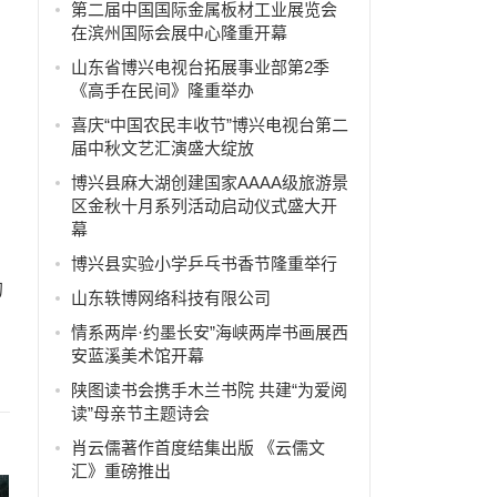
第二届中国国际金属板材工业展览会
在滨州国际会展中心隆重开幕
山东省博兴电视台拓展事业部第2季
《高手在民间》隆重举办
喜庆“中国农民丰收节”博兴电视台第二
届中秋文艺汇演盛大绽放
博兴县麻大湖创建国家AAAA级旅游景
区金秋十月系列活动启动仪式盛大开
幕
博兴县实验小学乒乓书香节隆重举行
的
山东轶博网络科技有限公司
情系两岸·约墨长安”海峡两岸书画展西
安蓝溪美术馆开幕
）
陕图读书会携手木兰书院 共建“为爱阅
读”母亲节主题诗会
肖云儒著作首度结集出版 《云儒文
汇》重磅推出