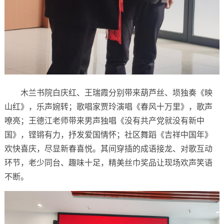
木兰书院白庆红、王瑞霞分别带来葫芦丝、埙独奏《映
山红》，乐声婉转；歌唱家贾玲演唱《春风十万里》，歌声
嘹亮；王德江老师带来男声独唱《没有共产党就没有新中
国》，铿锵有力，抒发爱国情怀；社区舞蹈《吉祥中国年》
欢快喜庆，尽显新春喜悦。其间穿插的成语接龙、对歌互动
环节，老少同台、趣味十足，精美丝巾奖品让现场欢声笑语
不断。