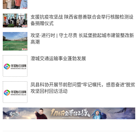
支援抗疫攻坚战 陕西省慈善联合会举行核酸检测设
备捐赠仪式
攻坚·进行时 | 守土尽责 长延堡掀起城市建管整改新
高潮
澄城交通运输事业蓬勃发展
凤县科协开展节前慰问暨“牢记嘱托，感恩奋进”脱贫
攻坚回村回访活动