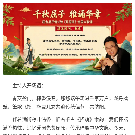
主持人开场语：
青艾盈门，粽香漫巷，悠悠端午走进千家万户；龙舟擂
鼓，笙歌飞扬，华夏儿女共迎传统佳节、共端阳。
伴着满街粽叶清香，循着千古《招魂》余韵，我们怀揣
满腔热忱，追忆爱国先贤屈原，传承璀璨中华文脉。今天，