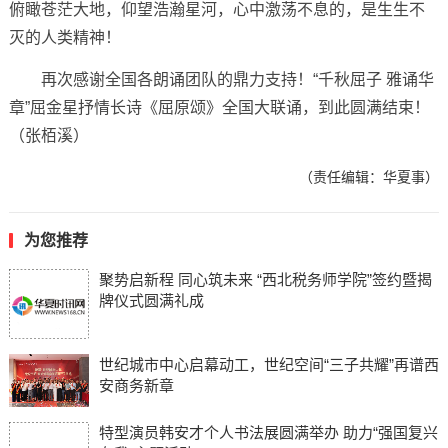
俯瞰苍茫大地，仰望浩瀚星河，心中激荡不息的，是生生不
灭的人类精神！
再次感谢全国各朗诵团队的鼎力支持！“千秋屈子 雅诵华
章”屈金星抒情长诗《屈原颂》全国大联诵，到此圆满结束！
（张栢溪）
（责任编辑：华夏事）
为您推荐
聚势启新程 同心筑未来 “西北税务师学院”签约暨揭
牌仪式圆满礼成
世纪城市中心启幕动工，世纪空间“三子共耀”再谱西
安商务新章
特型演员韩安才个人书法展圆满举办 助力“强国复兴