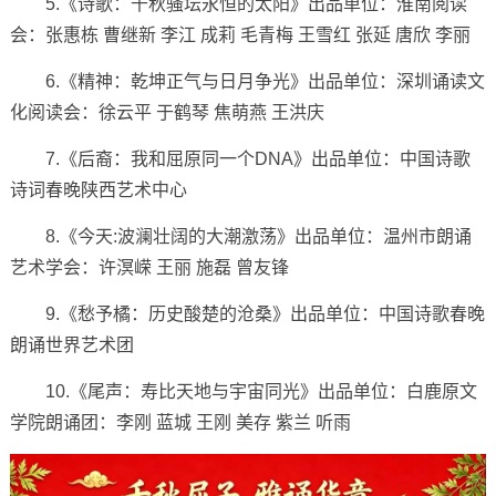
5.《诗歌：千秋骚坛永恒的太阳》出品单位：淮南阅读
会：张惠栋 曹继新 李江 成莉 毛青梅 王雪红 张延 唐欣 李丽
6.《精神：乾坤正气与日月争光》出品单位：深圳诵读文
化阅读会：徐云平 于鹤琴 焦萌燕 王洪庆
7.《后裔：我和屈原同一个DNA》出品单位：中国诗歌
诗词春晚陕西艺术中心
8.《今天:波澜壮阔的大潮激荡》出品单位：温州市朗诵
艺术学会：许溟嵘 王丽 施磊 曾友锋
9.《愁予橘：历史酸楚的沧桑》出品单位：中国诗歌春晚
朗诵世界艺术团
10.《尾声：寿比天地与宇宙同光》出品单位：白鹿原文
学院朗诵团：李刚 蓝城 王刚 美存 紫兰 听雨