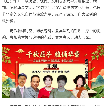
《屈原颂》，以历史、现代、文明等多元视角解读屈子精
神、阐释华夏文明。字句之间沉淀着深厚的文化底蕴，彰显
着坚定的文化自信与诗歌力量，赢得了诗坛与广大读者的一
致赞誉。
诗作驰骋时空、想象磅礴，兼具深刻的哲思、厚重的史
韵、隽永的意境与滚烫的赤诚，立意高远，动人心弦。