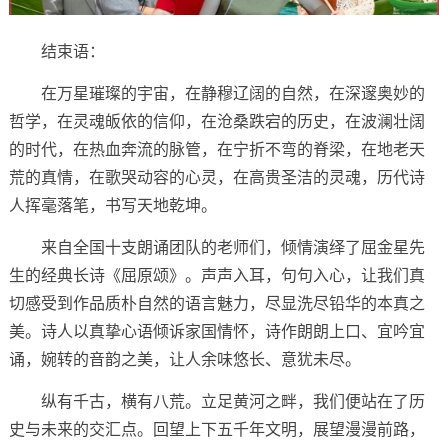
结束语：
在万星璀璨的宇宙，在静穆辽阔的自然，在深邃奥妙的
哲学，在灵魂皈依的信仰，在沧桑跌宕的历史，在波澜壮阔
的时代，在热血奔流的脉管，在宁折不弯的脊梁，在地老天
荒的真情，在歌哭动容的心灵，在高贵圣洁的灵魂，历代诗
人挥毫落笔，书写天地乾坤。
来自全国十支朗诵团队的老师们，倾情演绎了屈金星先
生的经典长诗《屈原颂》。声声入耳，句句入心，让我们真
切感受到作品质朴自然的语言魅力，尽显洗尽铅华的本真之
美。诗人以真挚心语倾诉家国情怀，诗作朗朗上口、宜吟宜
诵，婉转的音韵之美，让人余味悠长、意犹未尽。
纵有千古，横有八荒。立足黄河之畔，我们便站在了历
史与未来的交汇点。回望上下五千年文明，展望漫漫前路，