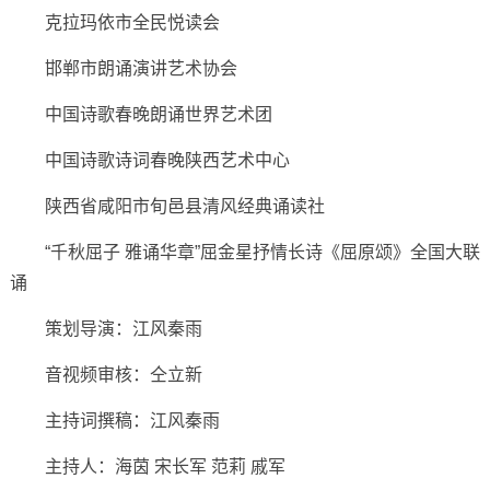
克拉玛依市全民悦读会
邯郸市朗诵演讲艺术协会
中国诗歌春晚朗诵世界艺术团
中国诗歌诗词春晚陕西艺术中心
陕西省咸阳市旬邑县清风经典诵读社
“千秋屈子 雅诵华章”屈金星抒情长诗《屈原颂》全国大联
诵
策划导演：江风秦雨
音视频审核：仝立新
主持词撰稿：江风秦雨
主持人：海茵 宋长军 范莉 戚军