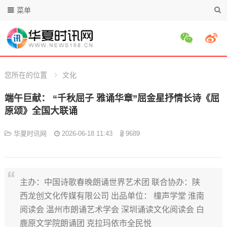
菜单
您所在的位置
文化
端午巨献： “千秋屈子 雅诵华章”屈金星抒情长诗《屈
原颂》全国大联诵
华夏时讯网
2026-06-18 11:43
9689
主办：中国诗歌春晚朗诵世界艺术团 联合协办：陕
西龙创文化传媒有限公司 出品单位： 橦声学堂 淮南
阅读会 温州市朗诵艺术学会 深圳诵读文化阅读会 白
鹿原文学院朗诵团 克拉玛依市全民悦