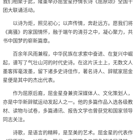
我们相聚于此，隆重举办屈金星抒情长诗《屈原颂》全国十
团大联诵活动。
以诗为炬，照见初心；以声传情，奔赴远方。愿我们将
《离骚》的家国情怀，融于端午的清芬之中，凝心聚力，共
书中国梦的崭新篇章。
百余年风雨兼程，中华民族在求索中奋进、在复兴中崛
起，谱写了气壮山河的时代史诗。在这片沃土上，无数文人
墨客挥毫泼墨，留下诸多史诗佳作，著名诗人、辞赋家屈金
星便是其中的杰出代表。
作为屈原后裔，屈金星身兼资深媒体人、文化策划人，
亦是中华新辞赋运动发起人之一。他的多篇作品入选各级教
材、读物与试卷，多篇通讯、报告文学也曾获党和国家领导
同志关注。
诗歌，是语言的精粹，是至美的艺术。屈金星的代表作