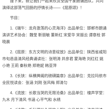
接下来，就让我们一起来欣赏全国十家朗诵团队，共同
演绎这部荡气回肠的抒情长诗——《屈原颂》！
节目：
1.《端午：龙舟激荡的心灵海洋》出品单位：邯郸市朗诵
演讲艺术协会：魏莹 靳丽敏 董新红 宋爱华 宋振云 谭章栓 郭
晓晨
2.《屈原：东方文明的诗意绽放》出品单位：陕西省咸阳
市旬邑县清风经典诵读社：张明涛 井彦君 蒙海艳 刘红红 姚
小艳 王莉 秦秋艳 郑艳妮 韩亚萍
3.《长铗：纵横捭阖的磅礴篇章》出品单位：克拉玛依市
全民悦读会：张涵 刘刚 张风梅 郑清匀
4.《流放：长歌当哭的无限沧桑》出品单位：橦声学堂：
九木 月下清风 书涵 心平气和 水绣