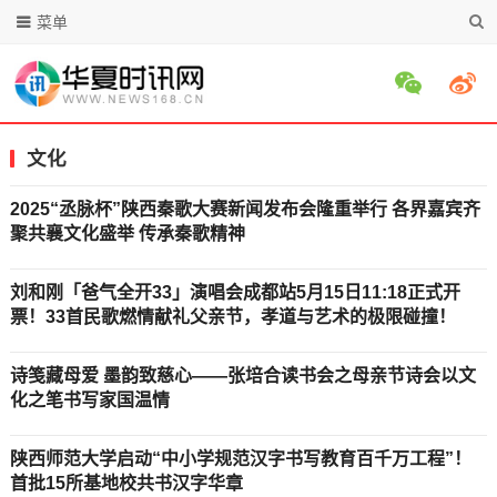
菜单
文化
2025“丞脉杯”陕西秦歌大赛新闻发布会隆重举行 各界嘉宾齐
聚共襄文化盛举 传承秦歌精神
刘和刚「爸气全开33」演唱会成都站5月15日11:18正式开
票！33首民歌燃情献礼父亲节，孝道与艺术的极限碰撞！
诗笺藏母爱 墨韵致慈心——张培合读书会之母亲节诗会以文
化之笔书写家国温情
陕西师范大学启动“中小学规范汉字书写教育百千万工程”！
首批15所基地校共书汉字华章