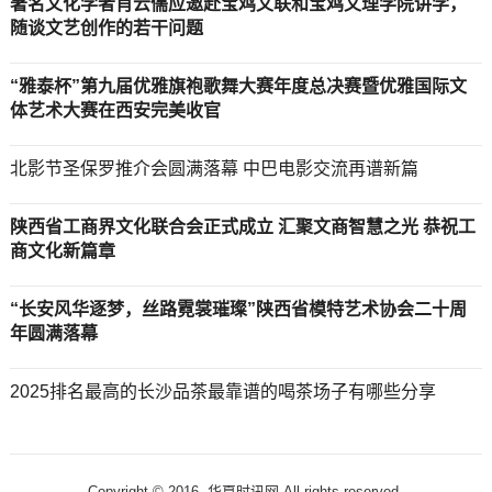
著名文化学者肖云儒应邀赴宝鸡文联和宝鸡文理学院讲学，
随谈文艺创作的若干问题
“雅泰杯”第九届优雅旗袍歌舞大赛年度总决赛暨优雅国际文
体艺术大赛在西安完美收官
北影节圣保罗推介会圆满落幕 中巴电影交流再谱新篇
陕西省工商界文化联合会正式成立 汇聚文商智慧之光 恭祝工
商文化新篇章
“长安风华逐梦，丝路霓裳璀璨”陕西省模特艺术协会二十周
年圆满落幕
2025排名最高的长沙品茶最靠谱的喝茶场子有哪些分享
Copyright © 2016-
华夏时讯网 All rights reserved.