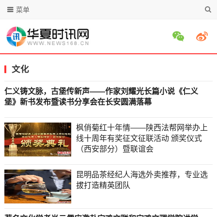
菜单
文化
仁义铸文脉，古堡传新声——作家刘耀光长篇小说《仁义
堡》新书发布暨读书分享会在长安圆满落幕
枫俏菊红十年情——陕西法帮网举办上
线十周年有奖征文征联活动 颁奖仪式
（西安部分）暨联谊会
昆明品茶经纪人海选外卖推荐，专业选
拔打造精英团队