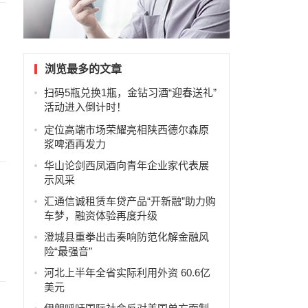
浏览最多的文章
扫码5瓶兑换1瓶，金钻习酒“迎春送礼”
活动进入倒计时！
定位高端市场荣耀亮相陕西德尔森原
浆啤酒再发力
华山论剑西凤酒向青年企业家代表展
示风采
汇通信诚租赁车贷产品“开新融”助力购
车梦，融资体验再度升级
澄城县重拳出击奏响防范化解金融风
险“最强音”
河北上半年全省实际利用外资 60.6亿
美元