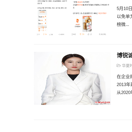
5月1
以免单
榜微...
博锐
华夏
在企业
201
从2020