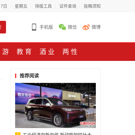
月7日
星期五
排版工具
证件查询
投稿须知
索
手机版
微信
微博
旅游
教育
酒业
两性
推荐阅读
工业经济向新向优 新动能加快壮大
1