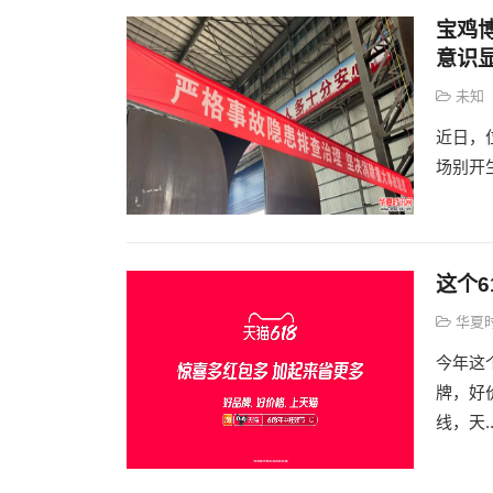
宝鸡
意识
未知
近日，
场别开生
这个6
华夏
今年这
牌，好
线，天..