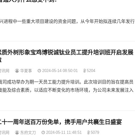
兴进程中一些重大项目建设的资金问题，从今年开始拟连续几年发行
素质外树形象宝鸡博锐诚钛业员工提升培训班开启发展
章
时讯网
华夏事
2024-05-14 08:50:01
5204
我司成功举办为期一天员工能力提升培训。此次培训目的旨在提高员
技能及综合素质，以适应不断变化的市场环境，为公司未来发展注入
二十一周年送百万份免单，携手用户共襄生日盛宴
时讯网
东府文刀
2024-05-11 11:48:51
5079