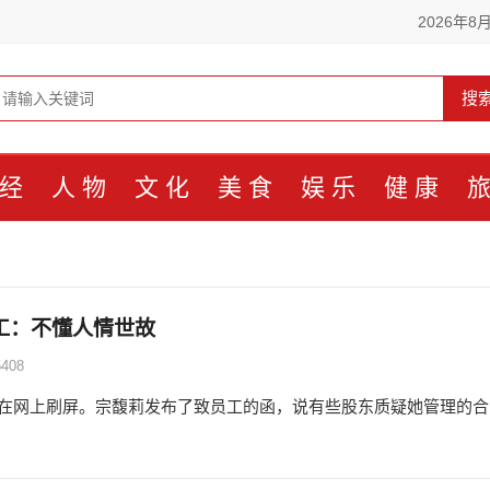
2026年8
搜
经
人物
文化
美食
娱乐
健康
工：不懂人情世故
408
在网上刷屏。宗馥莉发布了致员工的函，说有些股东质疑她管理的合