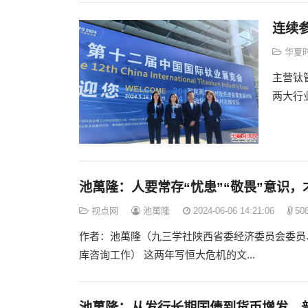
连续
华夏
主营钛
两大行业
池萬隆：人要常存“忧患”“敬畏”意识
视点网
池萬隆
2024-06-06 14:21:06
50
作者：池萬隆（九三学社陕西省委经济委员会委员
库咨询工作） 这两年写恒大危机的文...
池萬隆：从发行长期国债到货币增发，