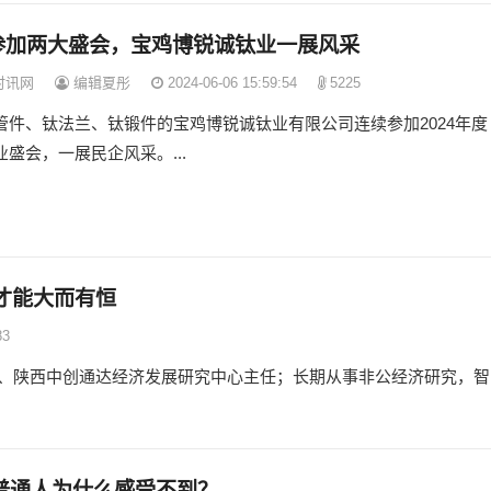
参加两大盛会，宝鸡博锐诚钛业一展风采
时讯网
编辑夏彤
2024-06-06 15:59:54
5225
管件、钛法兰、钛锻件的宝鸡博锐诚钛业有限公司连续参加2024年度
盛会，一展民企风采。...
，才能大而有恒
83
、陕西中创通达经济发展研究中心主任；长期从事非公经济研究，智
普通人为什么感受不到？