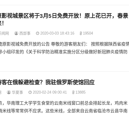
原影视城景区将于3月5日免费开放！原上花已开，春景
来！
新闻网
西部事
2020-03-03 18:43:16
19504
鹿原影视城免费开放的公告 尊敬的游客朋友们： 按照根据陕西省疫
导小组印发的《关于科学防治精准实施分区分级做好新冠肺炎疫情防
游客在俄躲避检查？我驻俄罗斯使馆回应
网
华夏事
2020-02-24 09:00:41
13885
点，华南理工大学学生食堂的云南米线窗口前总会排起长龙，鸡肉米
腩米线等常常供不应求。这些米线，全部来自云南省临沧市云县华南