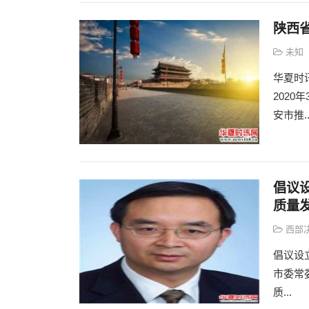
陕西
未知
华夏时
2020
安市推..
倡议
质量
西部
倡议设
市委常
质...