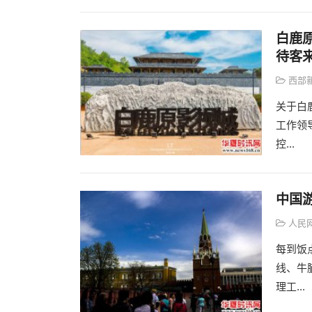
白鹿
待客
西部
关于白
工作领
控...
中国
人民
每到饭
线、牛
理工...