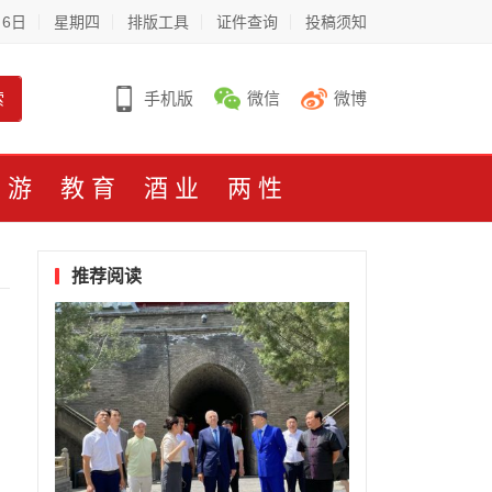
月6日
星期四
排版工具
证件查询
投稿须知
索
手机版
微信
微博
旅游
教育
酒业
两性
推荐阅读