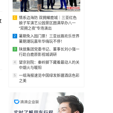
情系边海防 双拥耀鹿城｜三亚红色
1
放
娘子军演艺公园景区圆满举办八一
“双拥之夜”专场演出
暑期免入园门票！三亚丝路欢乐世界
2
暑期潮玩嘉年华嗨玩不停！
陕旅集团党委书记、董事长刘小强一
3
行赴白鹿原影视城调研
望京别院：秦岭脚下藏着最动人的关
4
中烟火与暖阳
一组海报速览中国绿发新疆酒店色彩
5
之美