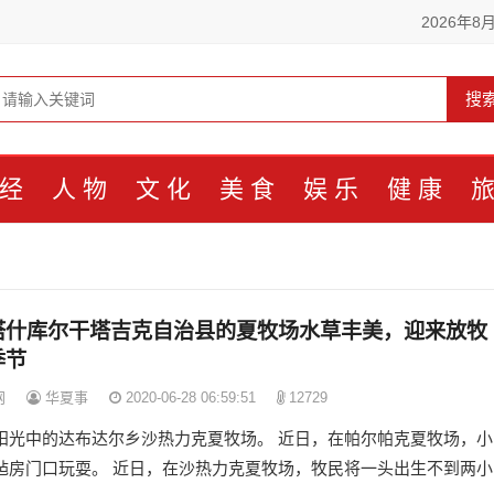
2026年8
搜
经
人物
文化
美食
娱乐
健康
塔什库尔干塔吉克自治县的夏牧场水草丰美，迎来放牧
季节
网
华夏事
2020-06-28 06:59:51
12729
阳光中的达布达尔乡沙热力克夏牧场。 近日，在帕尔帕克夏牧场，小
毡房门口玩耍。 近日，在沙热力克夏牧场，牧民将一头出生不到两小