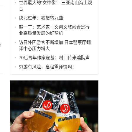
世界最大的“女神像”-- 三亚南山海上观
音
陕北过年：我想转九曲
赵一丁：艺术家＋文创文旅融合是行
业高质量发展的好契机
访日外国游客不断增加 日本警察厅翻
情
译中心压力增大
70后青年作家寇基：村口传来嚷院声
穷游有风险，启程需谨慎啊！