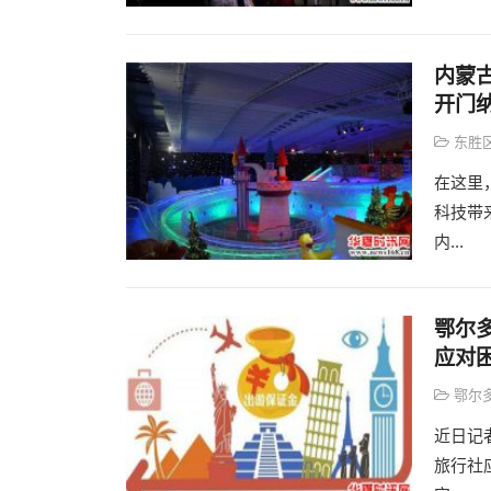
内蒙
开门
东胜
在这里
科技带
内...
鄂尔
应对
鄂尔
近日记
旅行社