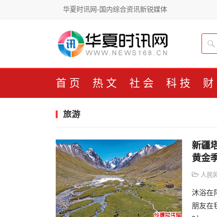
华夏时讯网-国内综合资讯新锐媒体
首页
热文
社会
科技
财
旅游
新疆
黄金
人民
沐浴在
朋友在