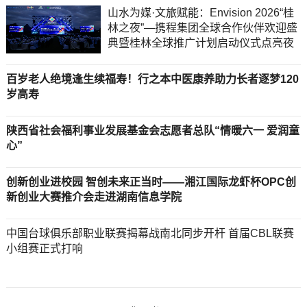
山水为媒·文旅赋能：Envision 2026“桂
林之夜”—携程集团全球合作伙伴欢迎盛
典暨桂林全球推广计划启动仪式点亮夜
百岁老人绝境逢生续福寿！行之本中医康养助力长者逐梦120
岁高寿
陕西省社会福利事业发展基金会志愿者总队“情暖六一 爱润童
心”
创新创业进校园 智创未来正当时——湘江国际龙虾杯OPC创
新创业大赛推介会走进湖南信息学院
中国台球俱乐部职业联赛揭幕战南北同步开杆 首届CBL联赛
小组赛正式打响