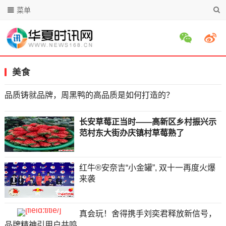
菜单
美食
品质铸就品牌，周黑鸭的高品质是如何打造的？
长安草莓正当时——高新区乡村振兴示
范村东大街办庆镇村草莓熟了
红牛®️安奈吉“小金罐”, 双十一再度火爆
来袭
真会玩！舍得携手刘奕君释放新信号，
品牌精神引用户共鸣