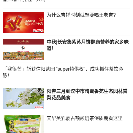
为什么吉祥时刻就想要喝王老吉?
中秋|长安集紫苏月饼健康营养的家乡味
道！
「我很芒」斩获信阳茶园 “super特供权”，成功抓住茶饮命
脉！
阳春三月到汉中市晴雪香苑生态园林赏
梨花品美食
天华美乳蒙古额颉奶茶保质期看这里