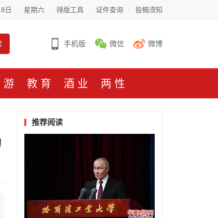
月8日
星期六
排版工具
证件查询
投稿须知
索
手机版
微信
微博
旅游
教育
酒业
两性
推荐阅读
动