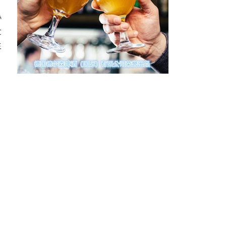
协
世
主