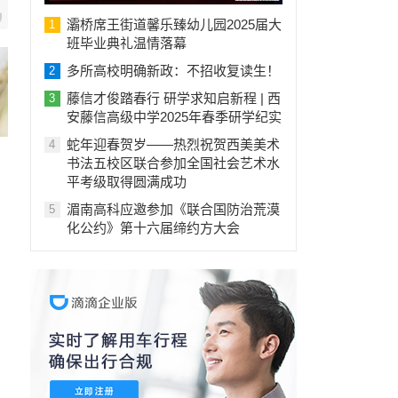
灞桥席王街道馨乐臻幼儿园2025届大
1
班毕业典礼温情落幕
多所高校明确新政：不招收复读生！
2
藤信才俊踏春行 研学求知启新程 | 西
3
安藤信高级中学2025年春季研学纪实
蛇年迎春贺岁——热烈祝贺西美美术
4
书法五校区联合参加全国社会艺术水
平考级取得圆满成功
湄南高科应邀参加《联合国防治荒漠
5
化公约》第十六届缔约方大会