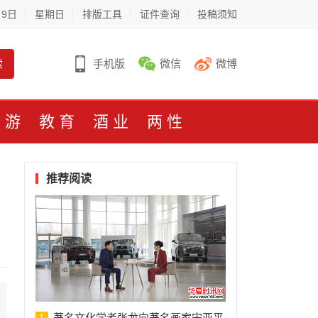
月9日
星期日
排版工具
证件查询
投稿须知
索
手机版
微信
微博
旅游
教育
酒业
两性
推荐阅读
著名文化学者张龙向著名画家宋亚平
1