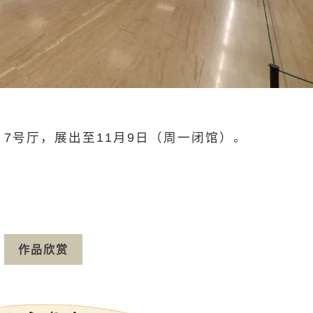
、
7
号厅，展出至
11
月
9
日（周一闭馆）。
作品欣赏