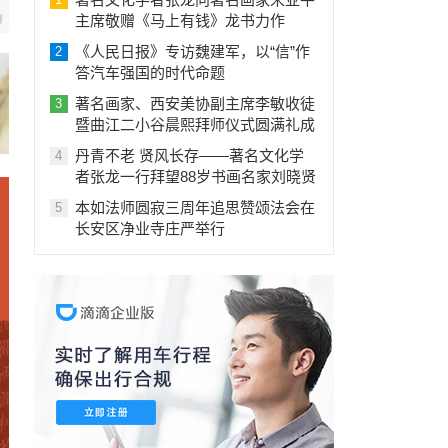
主席敬赠《马上有钱》龙书力作
《人民日报》专访魏建军，以“信”作
2
答汽车强国的时代命题
著名画家、西安美协副主席李敏收徒
3
暨曲江二小谷晨熙拜师仪式圆满礼成
丹青不老 贤风长存——著名文化学
4
者张龙一行拜望88岁书画名家刘晓贤
本如法师圆寂三周年追思赞颂法会在
5
长安区净业寺庄严举行