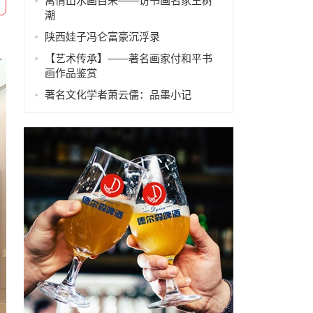
寓情山水画自来——访书画名家王树
潮
陕西娃子冯仑富豪沉浮录
【艺术传承】——著名画家付和平书
画作品鉴赏
著名文化学者萧云儒：品墨小记