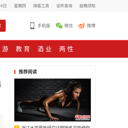
月6日
星期四
排版工具
证件查询
投稿须知
索
手机版
微信
微博
旅游
教育
酒业
两性
推荐阅读
选
浙江大学最新研究证明锻炼可能使你
1