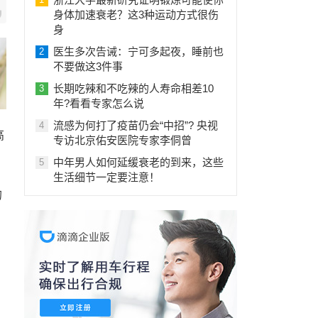
身体加速衰老？这3种运动方式很伤
身
医生多次告诫：宁可多起夜，睡前也
2
不要做这3件事
长期吃辣和不吃辣的人寿命相差10
3
年?看看专家怎么说
流感为何打了疫苗仍会“中招”? 央视
4
高
专访北京佑安医院专家李侗曾
中年男人如何延缓衰老的到来，这些
5
。
生活细节一定要注意！
的