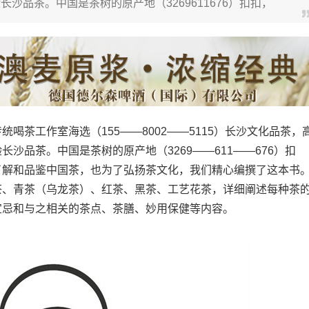
沙品茶。中国是茶树的原产地（3269611676）扣扣，
工作室海选（155——8002——5115）长沙文化品茶，
沙品茶。中国是茶树的原产地（3269——611——676）扣
了解和品鉴中国茶，也为了弘扬茶文化，我们精心编撰了这本书
茶、青茶（乌龙茶）、红茶、黑茶、工艺花茶，详细阐述每种茶
宜忌和与之相关的茶点、茶膳、妙用保健等内容。