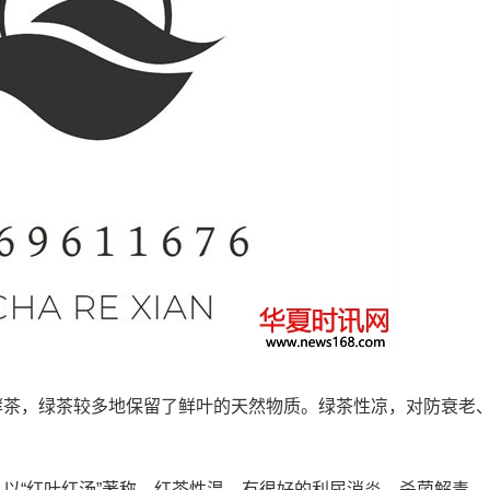
茶，绿茶较多地保留了鲜叶的天然物质。绿茶性凉，对防衰老
“红叶红汤”著称。红茶性温，有很好的利尿消炎、杀菌解毒、