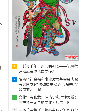
桥
一纸书千年，丹心铸祖魂——记詹德
1
朗
旺潜心著述《詹文侯》
陕西省社会福利事业发展基金会志愿
2
者总队发起“功勋铸军魂 丹心映荣光”
公益文艺汇演
文化学者张龙：厘清史实理性思辨：
3
守护独一无二的文化名片贾平凹
三色堇诗集《万物各有所安》作品分
4