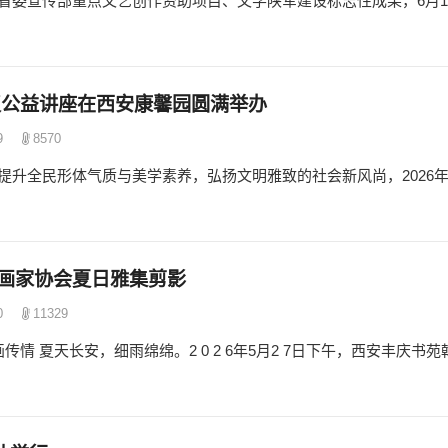
省委宣传部重点文艺创作资助项目、文学陕军建设标志性成果，6月1
礼仪公益讲座在西安康馨园圆满举办
9
8570
升全民形体气质与美学素养，弘扬文明雅致的社会新风尚，2026年
书画家协会夏日雅集剪影
0
11329
情 夏天长安，细雨绵绵。2 0 2 6年5月2 7日下午，西安丰庆书苑