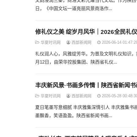
文韵浸润三秦，商洛文彩光耀当代文坛。作为陕西
日，《中国文坛一道亮丽风景商洛作...
修礼仪之美 绽岁月风华｜2026全民
华夏时讯网
西部新闻网
2026-06-14 01:47:2
礼仪润人心，风雅绽芳华。为普及文明礼仪知识，提
月12日，由荣华控股集团、陕西省礼仪...
丰庆新风景·书画多传情丨陕西省新闻
华夏时讯网
西部新闻网
2026-05-28 00:48:3
夏日笔墨写意细腻 丰庆雅集深情引人 丰庆雅集书画传
墨飘香，笑语盈盈。陕西省新闻书画...