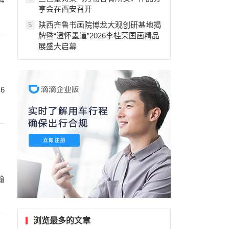
4
享会在西安召开
陕西齐鲁书画院博龙大观创研基地揭
5
牌暨“澄怀墨道”2026李桂荣国画精品
展盛大启幕
6
翰
浏览最多的文章