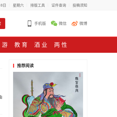
月8日
星期六
排版工具
证件查询
投稿须知
索
手机版
微信
微博
旅游
教育
酒业
两性
推荐阅读
由