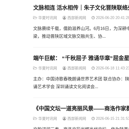
文脉相连 活水相传｜朱子文化晋陕联络
华夏时讯网
西部新闻网
2026-06-20 20:41:2
文脉赓续千载，儒韵滋养山河。6月16日，为深
梁，推动晋陕区域文脉交融共生、协...
端午巨献： “千秋屈子 雅诵华章”屈
华夏时讯网
西部新闻网
2026-06-18 11:43:2
主办：中国诗歌春晚朗诵世界艺术团 联合协办：陕
诵艺术学会 深圳诵读文化阅读会...
《中国文坛一道亮丽风景——商洛作家
华夏时讯网
西部新闻网
2026-06-15 21:31:5