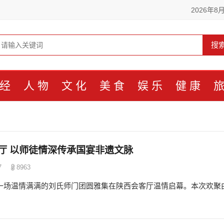
2026年8
搜
经
人物
文化
美食
娱乐
健康
厅 以师徒情深传承国宴非遗文脉
7
8963
，一场温情满满的刘氏师门团圆雅集在陕西会客厅温情启幕。本次欢聚