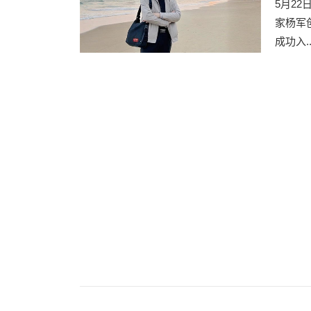
5月2
家杨军
成功入..