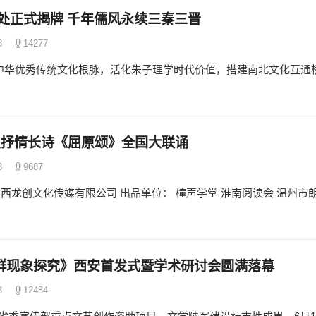
处正式揭牌 千年儒风永续三秦三晋
8
14277
耕中华优秀传统文化根脉，活化朱子理学时代价值，搭建南北文化互通
金星抒情长诗《屈原颂》全国大联诵
3
9687
西龙创文化传媒有限公司 出品单位： 橦声学堂 淮南阅读会 温州市
群现象探究》西安首发式暨学术研讨会圆满落幕
3
12484