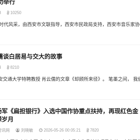
功举行
8
10250
时代风采，由西安市文联指导，西安市民政局支持，西安市音乐家协
儒谈白居易与交大的故事
4
8210
安交通大学特聘教授 肖云儒的文章《却顾所来径》。 笔墨之间， 我
杨军《扁担银行》入选中国作协重点扶持，再现红色金
嵘岁月
时讯网
刘晓敏
2026-05-26 00:05:21
7820