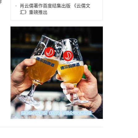
作
肖云儒著作首度结集出版 《云儒文
汇》重磅推出