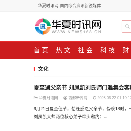
华夏时讯网-国内综合资讯新锐媒体
首页
热文
社会
科技
财
文化
夏至遇父亲节 刘凤凯刘氏师门雅集会客
华夏时讯网
西部新闻网
2026-06-22 01:19:1
6月21日夏至佳节，恰逢感恩父亲节，傍晚18时
刘凤凯大师两位核心弟子牵头邀约：...