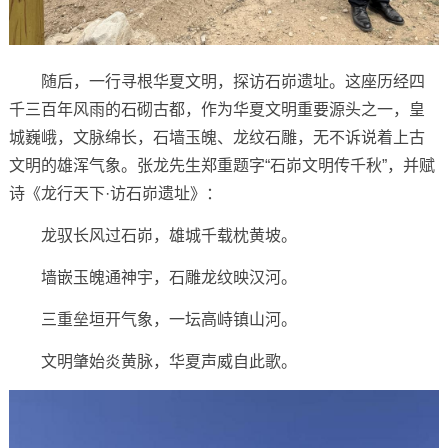
随后，一行寻根华夏文明，探访石峁遗址。这座历经四
千三百年风雨的石砌古都，作为华夏文明重要源头之一，皇
城巍峨，文脉绵长，石墙玉魄、龙纹石雕，无不诉说着上古
文明的雄浑气象。张龙先生郑重题字“石峁文明传千秋”，并赋
诗《龙行天下·访石峁遗址》：
龙驭长风过石峁，雄城千载枕黄坡。
墙嵌玉魄通神宇，石雕龙纹映汉河。
三重垒垣开气象，一坛高峙镇山河。
文明肇始炎黄脉，华夏声威自此歌。