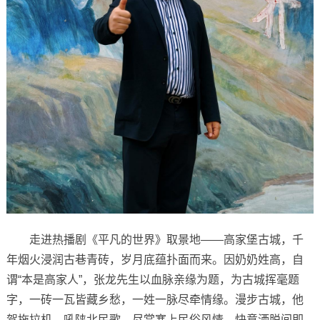
走进热播剧《平凡的世界》取景地——高家堡古城，千
年烟火浸润古巷青砖，岁月底蕴扑面而来。因奶奶姓高，自
谓“本是高家人”，张龙先生以血脉亲缘为题，为古城挥毫题
字，一砖一瓦皆藏乡愁，一姓一脉尽牵情缘。漫步古城，他
驾拖拉机、吼陕北民歌，尽赏塞上民俗风情，快意洒脱间即