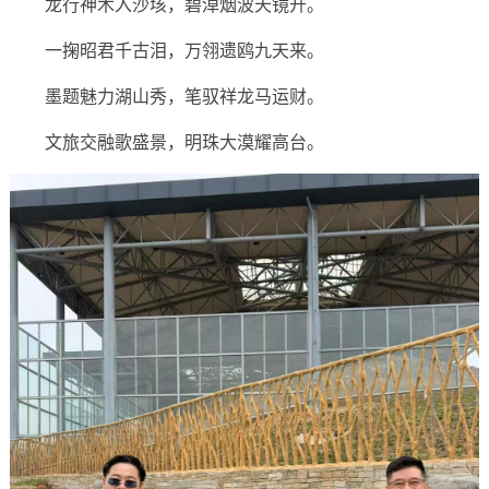
龙行神木入沙垓，碧淖烟波天镜开。
一掬昭君千古泪，万翎遗鸥九天来。
墨题魅力湖山秀，笔驭祥龙马运财。
文旅交融歌盛景，明珠大漠耀高台。