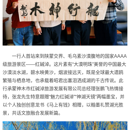
一行人首站来到陕蒙交界、毛乌素沙漠腹地的国家AAAA
级旅游景区——红碱淖。这片素有“大漠明珠”美誉的中国最大
沙漠淡水湖，碧水映黄沙，烟波接远天，既是全球最大遗鸥
繁殖与栖息地，也承载着昭君出塞泪洒成湖的千古传说。此
行承蒙神木市红碱淖旅游发展有限公司总经理张鹏飞热情接
待，张龙先生特意题赠“魅力红碱淖”“神湖天镜”两幅墨宝，并
以个人独创创意龙书《马上有钱》相赠，以翰墨礼赞湖光胜
景，共话文旅融合发展新篇。