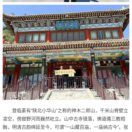
登临素有“陕北小华山”之称的神木二郎山，千米山脊壁立
凌空，傍窟野河而巍然屹立。山中古寺错落，佛道儒三教相
融，明清古韵绵延至今，可谓“一山藏百庙，一庙纳古今”。张