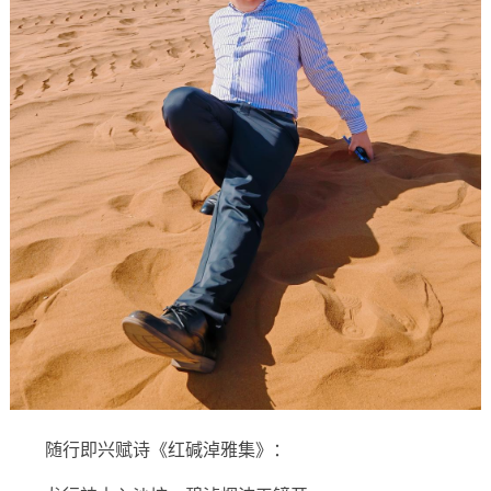
随行即兴赋诗《红碱淖雅集》：