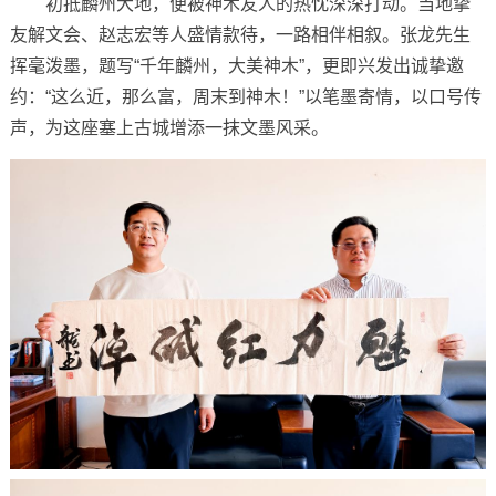
初抵麟州大地，便被神木友人的热忱深深打动。当地挚
友解文会、赵志宏等人盛情款待，一路相伴相叙。张龙先生
挥毫泼墨，题写“千年麟州，大美神木”，更即兴发出诚挚邀
约：“这么近，那么富，周末到神木！”以笔墨寄情，以口号传
声，为这座塞上古城增添一抹文墨风采。