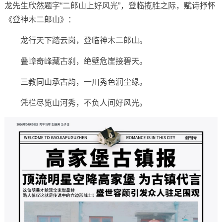
龙先生欣然题字“二郎山上好风光”，登临揽胜之际，赋诗抒怀
《登神木二郎山》：
龙行天下踏云岗，登临神木二郎山。
叠嶂奇峰藏古刹，绝壁危崖接碧天。
三教同山承古韵，一川秀色润尘缘。
凭栏尽览山河秀，不负人间好风光。