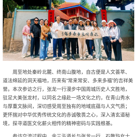
周至地处秦岭北麓、终南山腹地，自古便是人文荟萃、
道法绵延的洞天福地，历来有“常来常安、多来多福”的吉祥美
誉。本次参访之行，张龙一行漫步中国周城历史人文胜地，
驻足大美张龙村，以同名之缘赴一场文化之约，在青山秀水
与厚重文脉间，深切感受周至独有的地域底蕴与人文气质；
更怀揣对中华优秀传统文化的赤诚敬畏之心，深入清玄道秘
境，探寻道医文化薪火相传的精神密码与实践根基。
参访交流过程中，余三泓道长与张龙一行、石敬玙女士