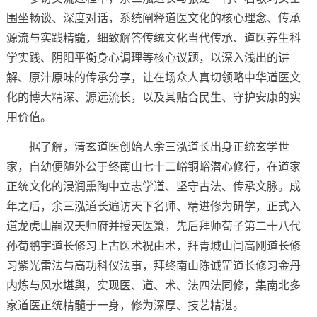
围坐畅谈、深度对话，系统阐释道医文化的核心理念、传承
源流与实践精髓，细致解答传统文化当代传承、道医养生科
学实践、阴阳平衡身心调理等核心议题，以深入浅出的讲
解、原汁原味的传承分享，让在场众人真切领略中华道医文
化的博大精深、源远流长，以及其贴合民生、守护安康的实
用价值。
据了解，清玄道医创始人余三泓道长出身正统玄学世
家，自幼便随外公于终南山七十二峪铜峪潜心修行，在道家
正统文化的浸润熏陶中立志学道、坚守古法、传承文脉。成
年之后，余三泓道长遍访天下名师、精进修为研学，正式入
道龙虎山嗣汉天师府并授天医箓，先后拜师荀子第二十八代
孙荀鹏宇道长修习上古医术祝由术，拜青城山闫高刚道长修
习紫光雷法与高功科仪法事，拜终南山陈诚罡道长修习金丹
内炼与风水堪舆，实现医、道、术、法四法同修，集南北多
家道医正统精髓于一身，修为深厚、技艺精湛。