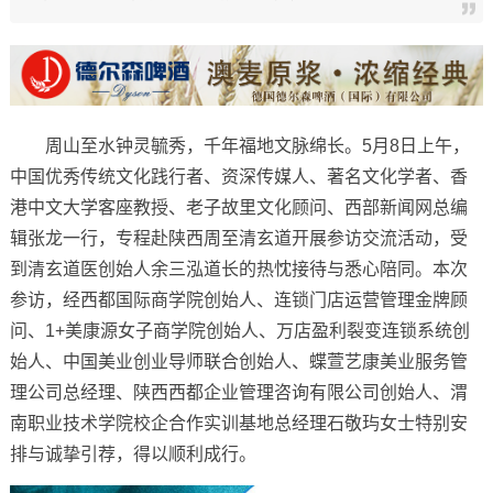
周山至水钟灵毓秀，千年福地文脉绵长。5月8日上午，
中国优秀传统文化践行者、资深传媒人、著名文化学者、香
港中文大学客座教授、老子故里文化顾问、西部新闻网总编
辑张龙一行，专程赴陕西周至清玄道开展参访交流活动，受
到清玄道医创始人余三泓道长的热忱接待与悉心陪同。本次
参访，经西都国际商学院创始人、连锁门店运营管理金牌顾
问、1+美康源女子商学院创始人、万店盈利裂变连锁系统创
始人、中国美业创业导师联合创始人、蝶萱艺康美业服务管
理公司总经理、陕西西都企业管理咨询有限公司创始人、渭
南职业技术学院校企合作实训基地总经理石敬玙女士特别安
排与诚挚引荐，得以顺利成行。