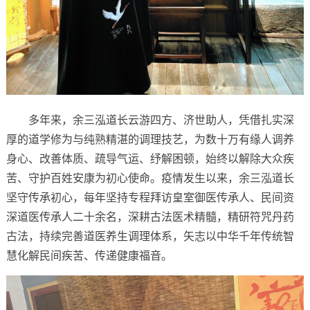
多年来，余三泓道长云游四方、济世助人，凭借扎实深
厚的道学修为与纯熟精湛的调理技艺，为数十万有缘人调养
身心、改善体质、疏导气运、纾解困顿，始终以解除大众疾
苦、守护百姓安康为初心使命。疫情发生以来，余三泓道长
坚守传承初心，每年坚持专程拜访皇室御医传承人、民间资
深道医传承人二十余名，深耕古法医术精髓，精研符咒丹药
古法，持续完善道医养生调理体系，矢志以中华千年传统智
慧化解民间疾苦、传递健康福音。