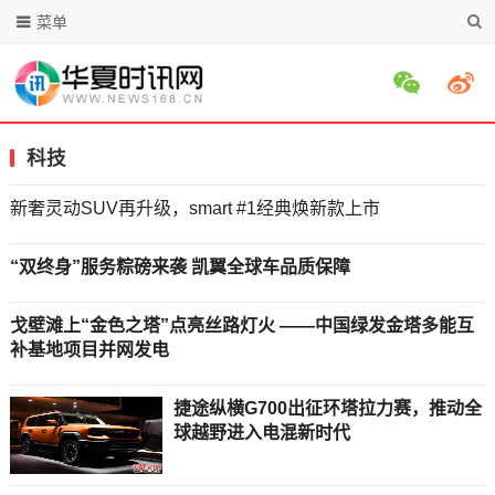
菜单
科技
新奢灵动SUV再升级，smart #1经典焕新款上市
“双终身”服务粽磅来袭 凯翼全球车品质保障
戈壁滩上“金色之塔”点亮丝路灯火 ——中国绿发金塔多能互
补基地项目并网发电
捷途纵横G700出征环塔拉力赛，推动全
球越野进入电混新时代